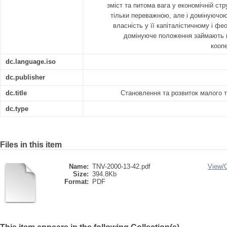
зміст та питома вага у економічній стр
тільки переважною, але і домінуючою
власність у її капіталістичному і ф
домінуюче положення займають к
кооп
dc.language.iso
dc.publisher
dc.title
Становлення та розвиток малого та
dc.type
Files in this item
Name:
TNV-2000-13-42.pdf
View/
Size:
394.8Kb
Format:
PDF