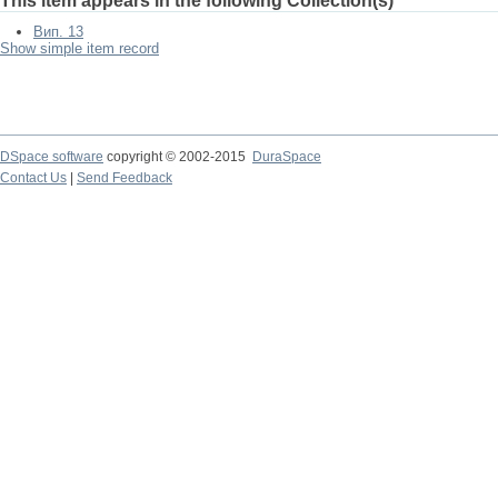
This item appears in the following Collection(s)
Вип. 13
Show simple item record
DSpace software
copyright © 2002-2015
DuraSpace
Contact Us
|
Send Feedback