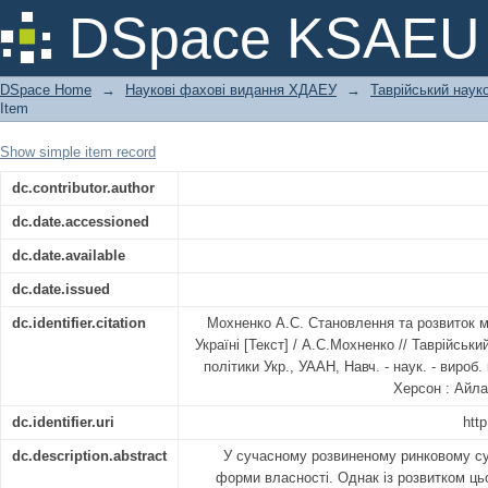
Становлення та розвиток малого та с
DSpace KSAEU
DSpace Home
→
Наукові фахові видання ХДАЕУ
→
Таврійський науко
Item
Show simple item record
dc.contributor.author
dc.date.accessioned
dc.date.available
dc.date.issued
dc.identifier.citation
Мохненко А.С. Становлення та розвиток м
Україні [Текст] / А.С.Мохненко // Таврійськи
політики Укр., УААН, Навч. - наук. - вироб.
Херсон : Айлан
dc.identifier.uri
htt
dc.description.abstract
У сучасному розвиненому ринковому сус
форми власності. Однак із розвитком ць