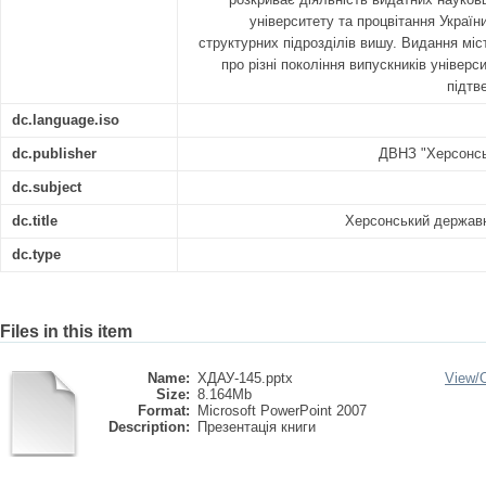
університету та процвітання України
структурних підрозділів вишу. Видання міс
про різні покоління випускників універс
підтв
dc.language.iso
dc.publisher
ДВНЗ "Херсонсь
dc.subject
dc.title
Херсонський державн
dc.type
Files in this item
Name:
ХДАУ-145.pptx
View/
Size:
8.164Mb
Format:
Microsoft PowerPoint 2007
Description:
Презентація книги