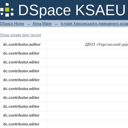
Херсонський державний аграрний уні
DSpace KSAEU
DSpace Home
→
Alma Mater
→
Історія Херсонського державного агра
Show simple item record
dc.contributor.author
ДВНЗ «Херсонський держ
dc.contributor.editor
dc.contributor.editor
dc.contributor.editor
dc.contributor.editor
dc.contributor.editor
dc.contributor.editor
dc.contributor.editor
dc.contributor.editor
dc.contributor.editor