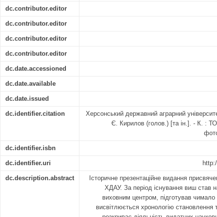
dc.contributor.editor
dc.contributor.editor
dc.contributor.editor
dc.contributor.editor
dc.date.accessioned
dc.date.available
dc.date.issued
dc.identifier.citation
Херсонський державний аграрний університет 
Є. Кирилов (голов.) [та ін.]. - К. : Т
фото
dc.identifier.isbn
dc.identifier.uri
http:
dc.description.abstract
Історичне презентаційне видання присвяче
ХДАУ. За період існування виш став н
виховним центром, підготував чимало к
висвітлюється хронологію становлення т
розкриває діяльність видатних науковц