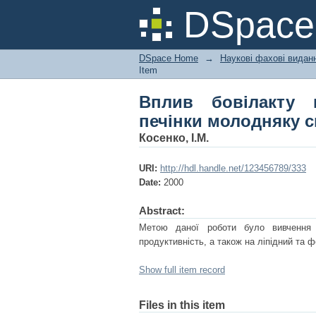
Вплив бовілакту на 
DSpac
їх продуктивність
DSpace Home
→
Наукові фахові вида
Item
Вплив бовілакту 
печінки молодняку с
Косенко, І.М.
URI:
http://hdl.handle.net/123456789/333
Date:
2000
Abstract:
Метою даної роботи було вивчення 
продуктивність, а також на ліпідний та 
Show full item record
Files in this item