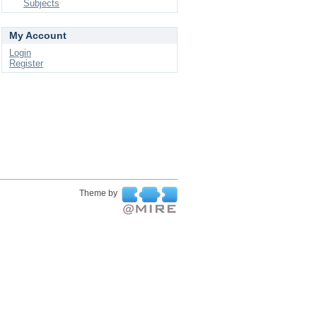
Subjects
My Account
Login
Register
Theme by