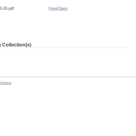
3-26.pdf
View/
Open
 Collection(s)
aSpace