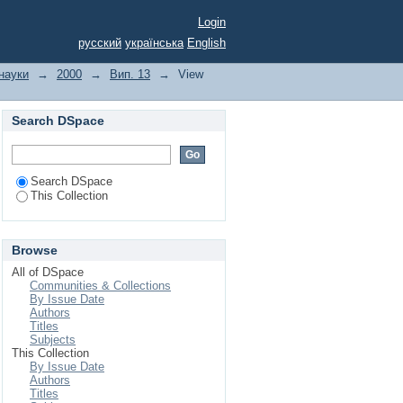
 молодняку свиней та
Login
русский
українська
English
 науки
→
2000
→
Вип. 13
→
View
Search DSpace
Search DSpace
This Collection
Browse
All of DSpace
Communities & Collections
By Issue Date
Authors
Titles
Subjects
This Collection
By Issue Date
Authors
Titles