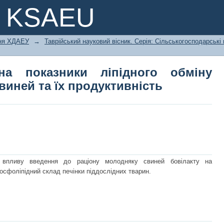
показники ліпідного обміну печінки
e KSAEU
ння ХДАЕУ
→
Таврійський науковий вісник. Серія: Сільськогосподарські
на показники ліпідного обміну
виней та їх продуктивність
впливу введення до раціону молодняку свиней бовілакту на
фосфоліпідний склад печінки піддослідних тварин.