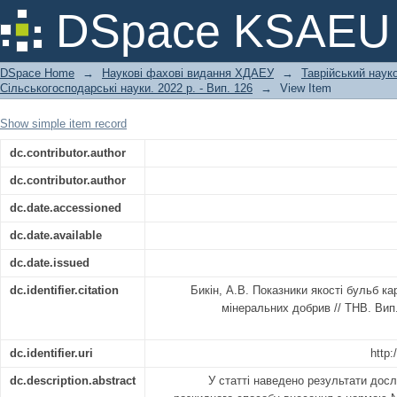
Показники якості бульб картоплі
DSpace KSAEU
добрив
DSpace Home
→
Наукові фахові видання ХДАЕУ
→
Таврійський науко
Сільськогосподарські науки. 2022 р. - Вип. 126
→
View Item
Show simple item record
dc.contributor.author
dc.contributor.author
dc.date.accessioned
dc.date.available
dc.date.issued
dc.identifier.citation
Бикін, А.В. Показники якості бульб к
мінеральних добрив // ТНВ. Вип
dc.identifier.uri
http:
dc.description.abstract
У статті наведено результати дос