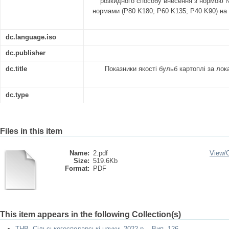
розкидного способу внесення з нормою N
нормами (P80 K180; P60 K135; P40 K90) на 
dc.language.iso
dc.publisher
dc.title
Показники якості бульб картоплі за ло
dc.type
Files in this item
Name:
2.pdf
View/
Size:
519.6Kb
Format:
PDF
This item appears in the following Collection(s)
ТНВ. Сільськогосподарські науки. 2022 р. - Вип. 126