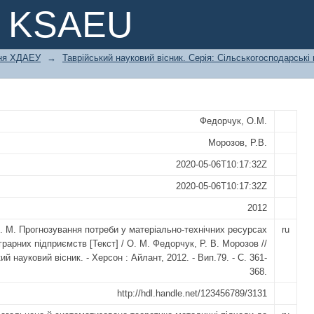
реби у матеріально- технічних рес
e KSAEU
ння ХДАЕУ
→
Таврійський науковий вісник. Серія: Сільськогосподарські
Федорчук, О.М.
Морозов, Р.В.
2020-05-06T10:17:32Z
2020-05-06T10:17:32Z
2012
. М. Прогнозування потреби у матеріально-технічних ресурсах
ru
грарних підприємств [Текст] / О. М. Федорчук, Р. В. Морозов //
ий науковий вісник. - Херсон : Айлант, 2012. - Вип.79. - С. 361-
368.
http://hdl.handle.net/123456789/3131