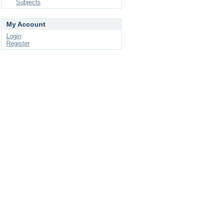
Subjects
My Account
Login
Register