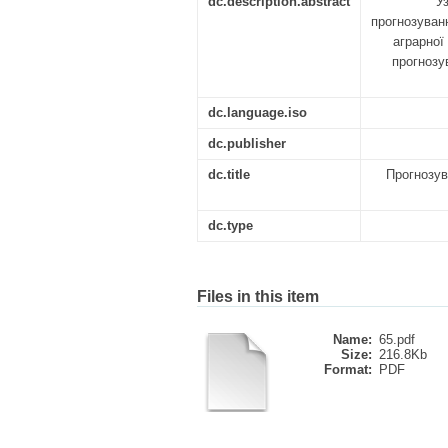
dc.description.abstract
У
прогнозуван
аграрної
прогнозу
dc.language.iso
dc.publisher
dc.title
Прогнозув
dc.type
Files in this item
Name:
65.pdf
Size:
216.8Kb
Format:
PDF