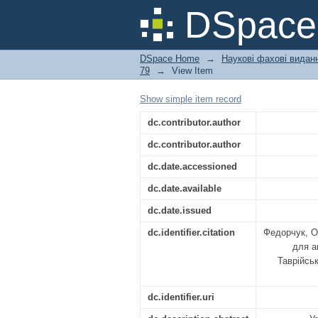
Прогнозування пот
DSpac
підприємств
DSpace Home
→
Наукові фахові вида
79
→
View Item
Show simple item record
dc.contributor.author
dc.contributor.author
dc.date.accessioned
dc.date.available
dc.date.issued
dc.identifier.citation
Федорчук, О
для а
Таврійськ
dc.identifier.uri