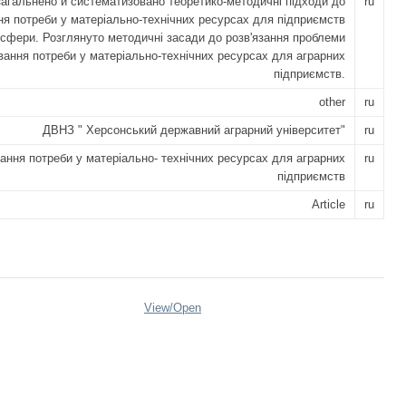
загальнено й систематизовано теоретико-методичні підходи до
ru
ня потреби у матеріально-технічних ресурсах для підприємств
 сфери. Розглянуто методичні засади до розв'язання проблеми
вання потреби у матеріально-технічних ресурсах для аграрних
підприємств.
other
ru
ДВНЗ " Херсонський державний аграрний університет"
ru
ання потреби у матеріально- технічних ресурсах для аграрних
ru
підприємств
Article
ru
View/
Open