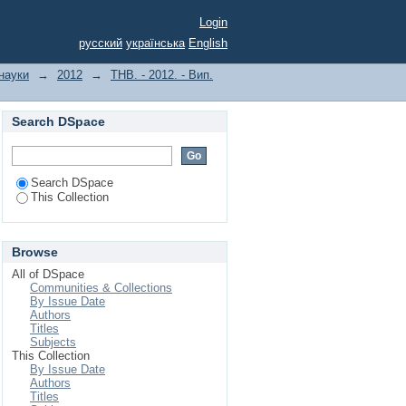
урсах для аграрних
Login
русский
українська
English
 науки
→
2012
→
ТНВ. - 2012. - Вип.
Search DSpace
Search DSpace
This Collection
Browse
All of DSpace
Communities & Collections
By Issue Date
Authors
Titles
Subjects
This Collection
By Issue Date
Authors
Titles