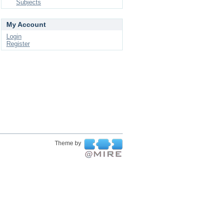
Subjects
My Account
Login
Register
Theme by