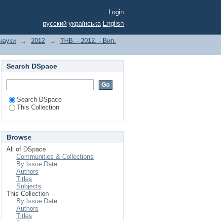
 Пониззя Дніпра
Login
русский
українська
English
 науки
→
2012
→
ТНВ. - 2012. - Вип.
Search DSpace
Search DSpace
This Collection
Browse
All of DSpace
Communities & Collections
By Issue Date
Authors
Titles
Subjects
This Collection
By Issue Date
Authors
Titles