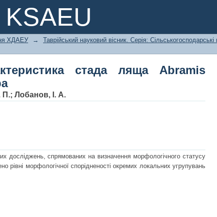
еристика стада ляща Abramis brama
e KSAEU
ння ХДАЕУ
→
Таврійський науковий вісник. Серія: Сільськогосподарські
ктеристика стада ляща Abramis
ра
 П.
;
Лобанов, І. А.
чних досліджень, спрямованих на визначення морфологічного статусу
но рівні морфологічної спорідненості окремих локальних угрупувань