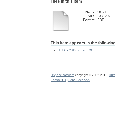
Files in this item
Name:
38.pdf
Size:
233.6Kb
Format:
PDF
This item appears in the following
ТНВ. - 2012. - Вип. 79
DSpace software
copyright © 2002-2015
Dur
Contact Us
|
Send Feedback