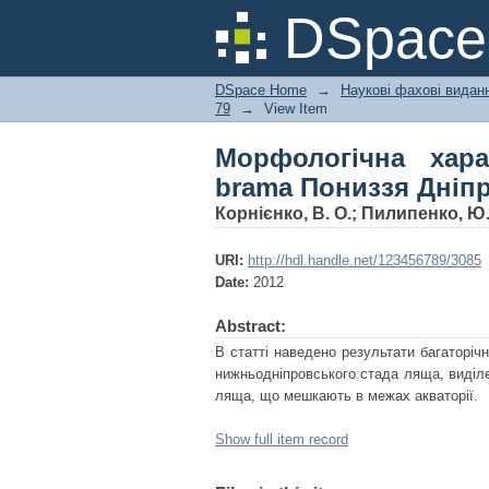
Морфологічна характ
DSpac
DSpace Home
→
Наукові фахові вида
79
→
View Item
Морфологічна хара
brama Пониззя Дніп
Корнієнко, В. О.
;
Пилипенко, Ю.
URI:
http://hdl.handle.net/123456789/3085
Date:
2012
Abstract:
В статті наведено результати багаторі
нижньодніпровського стада ляща, виділе
ляща, що мешкають в межах акваторії.
Show full item record