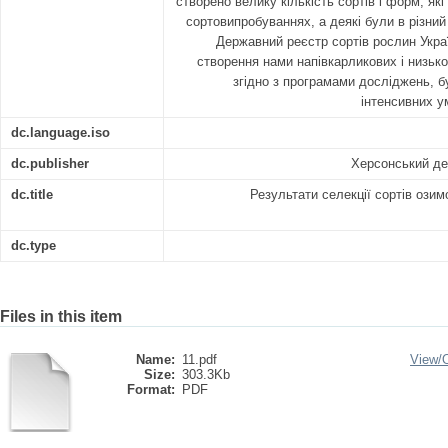
створено велику кількість сортів і форм, як
сортовипробуваннях, а деякі були в різний
Державний реєстр сортів рослин Укра
створення нами напівкарликових і низько
згідно з програмами досліджень, 
інтенсивних у
dc.language.iso
dc.publisher
Херсонський де
dc.title
Результати селекції сортів озим
dc.type
Files in this item
Name:
11.pdf
View/
Size:
303.3Kb
Format:
PDF