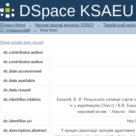
Результати селекції сортів озимої п
DSpace KSAEU
DSpace Home
→
Наукові фахові видання ХДАЕУ
→
Таврійський науко
27 (спеціальний)
→
View Item
Show simple item record
dc.contributor.author
dc.contributor.author
dc.date.accessioned
dc.date.available
dc.date.issued
dc.identifier.citation
Базалій, В. В. Результати селекції сортів
їх у виробництво [Текст] / В.В. Баз
науковий вісник. - Херсон : Айла
dc.identifier.uri
http:
dc.description.abstract
У процесі реалізації програм адаптивної