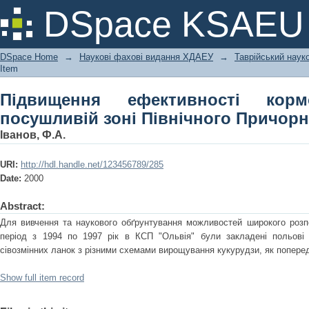
Підвищення ефективності кормовир
DSpace KSAEU
Причорномор'я
DSpace Home
→
Наукові фахові видання ХДАЕУ
→
Таврійський науко
Item
Підвищення ефективності кор
посушливій зоні Північного Причор
Іванов, Ф.А.
URI:
http://hdl.handle.net/123456789/285
Date:
2000
Abstract:
Для вивчення та наукового обґрунтування можливостей широкого розп
період з 1994 по 1997 рік в КСП "Ольвія" були закладені польові 
сівозмінних ланок з різними схемами вирощування кукурудзи, як попере
Show full item record