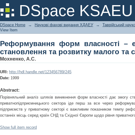
Реформування форм власності – еко
DSpace KSAEU
малого та середнього бізнесу
DSpace Home
→
Наукові фахові видання ХДАЕУ
→
Таврійський науко
View Item
Реформування форм власності – е
становлення та розвитку малого та 
Мохненко, А.С.
URI:
http://hdl.handle.net/123456789/245
Date:
1999
Abstract:
Порівняльний аналіз шляхів виникнення форм власності дає змогу с
приватнопідприємницького сектора іде перш за все через реформува
підприємств у приватному секторі є важливим показником темпу рефо
останніх місць серед країн СНД та Східної Європи щодо рівня приватног
Show full item record