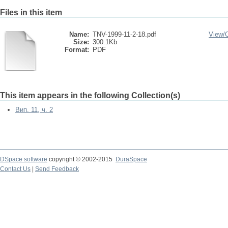
Files in this item
Name:
TNV-1999-11-2-18.pdf
View/
Size:
300.1Kb
Format:
PDF
This item appears in the following Collection(s)
Вип. 11, ч. 2
DSpace software
copyright © 2002-2015
DuraSpace
Contact Us
|
Send Feedback