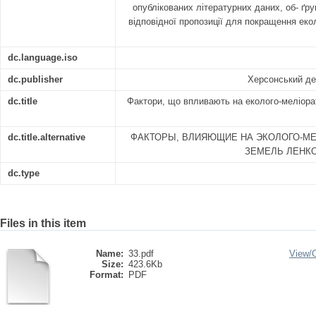
опублікованих літературних даних, об- ґр
відповідної пропозиції для покращення еко
dc.language.iso
dc.publisher
Херсонський де
dc.title
Фактори, що впливають на еколого-меліора
dc.title.alternative
ФАКТОРЫ, ВЛИЯЮЩИЕ НА ЭКОЛОГО-М
ЗЕМЕЛЬ ЛЕНК
dc.type
Files in this item
Name:
33.pdf
View/
Size:
423.6Kb
Format:
PDF