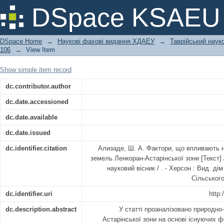
Фактори, що впливають на еколого
DSpace KSAEU
Астарінської зони
DSpace Home
→
Наукові фахові видання ХДАЕУ
→
Таврійський науко
106
→
View Item
Show simple item record
dc.contributor.author
dc.date.accessioned
dc.date.available
dc.date.issued
dc.identifier.citation
Ализаде, Ш. А. Фактори, що впливають н
земель Ленкоран-Астарінської зони [Текст] 
науковий вісник / . - Херсон : Вид. дім
Сільського
dc.identifier.uri
http:
dc.description.abstract
У статті проаналізовано природно
Астарінської зони на основі існуючих ф