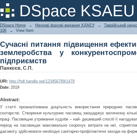
Сучасні питання підвищення ефек
DSpace KSAEU
конкурентоспроможності аграрних п
DSpace Home
→
Наукові фахові видання ХДАЕУ
→
Таврійський науко
106
→
View Item
Сучасні питання підвищення ефекти
землеробства у конкурентоспром
підприємств
Панкєєв, С.П.
URI:
http://hdl.handle.net/123456789/1479
Date:
2019
Abstract:
У статті проаналізована доцільність використання природних пасо
скотарстві. Створення культурних пасовищ заощаджує величезну кількіс
праці. Пасовищне утримання худоби – най- дешевший спосіб її нагодуват
період на пасовищах максимально скорочує витрати на неї, сприятлив
даєзмогу здійснювати необхідні санітарно-профілактичні заходи на ферм