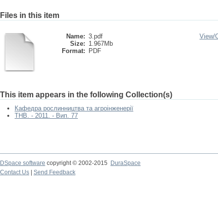
Files in this item
Name:
3.pdf
View/
Size:
1.967Mb
Format:
PDF
This item appears in the following Collection(s)
Кафедра рослинництва та агроінженерії
ТНВ. - 2011. - Вип. 77
DSpace software
copyright © 2002-2015
DuraSpace
Contact Us
|
Send Feedback