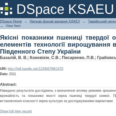
Якісні показники пшениці твердої 
DSpace KSAEU
вирощування в умовах зрошення Пів
DSpace Home
→
Наукові фахові видання ХДАЕУ
→
Таврійський науко
→
View Item
Якісні показники пшениці твердої 
елементів технології вирощування 
Південного Степу України
Базалій, В. В.
;
Коковіхін, С.В.
;
Писаренко, П.В.
;
Грабовсь
URI:
http://hdl.handle.net/123456789/1470
Date:
2011
Abstract:
Наведено результати досліджень з визначення впливу режимів зрошенн
врожайність та показники якості зерна пшениці твердої озимої. 
встановлення класності зерна культури за досліджуваними варіантами.
Show full item record