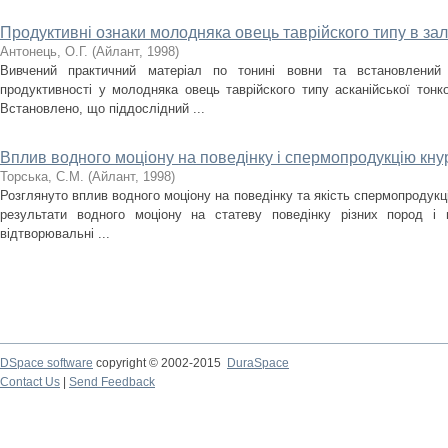
Продуктивні ознаки молодняка овець таврійского типу в зал
Антонець, О.Г.
(
Айлант
,
1998
)
Вивчений практичний матеріал по тонині вовни та встановлений 
продуктивності у молодняка овець таврійского типу асканійської тонк
Встановлено, що піддослідний ...
Вплив водного моціону на поведінку і спермопродукцію кнур
Торська, С.М.
(
Айлант
,
1998
)
Розглянуто вплив водного моціону на поведінку та якість спермопродукції
результати водного моціону на статеву поведінку різних пород і п
відтворювальні ...
DSpace software
copyright © 2002-2015
DuraSpace
Contact Us
|
Send Feedback