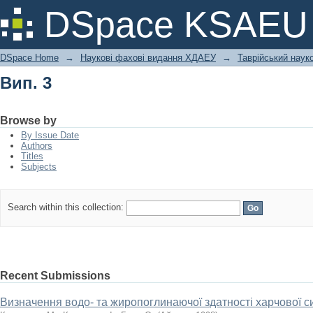
Вип. 3
DSpace KSAEU
DSpace Home
→
Наукові фахові видання ХДАЕУ
→
Таврійський науко
Вип. 3
Browse by
By Issue Date
Authors
Titles
Subjects
Search within this collection:
Recent Submissions
Визначення водо- та жиропоглинаючої здатності харчової 