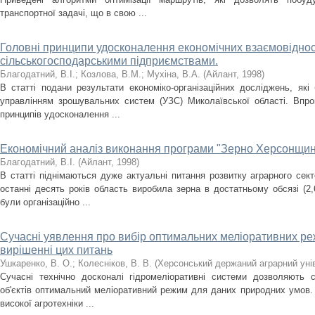
транспортної задачі, що в свою ...
Головні принципи удосконалення економічних взаємовідно
сільськогосподарськими підприємствами.
Благодатний, В.І.
;
Козлова, В.М.
;
Мухіна, В.А.
(
Айлант
,
1998
)
В статті подани результати економіко-організаційних досліджень, як
управлінням зрошувальних систем (УЗС) Миколаївської області. Впр
принципів удосконалення ...
Економічний аналіз виконання програми "Зерно Херсонщин
Благодатний, В.І.
(
Айлант
,
1998
)
В статті піднімаються дуже актуальні питання розвитку аграрного сек
останні десять років область виробила зерна в достатньому обсязі (2,
були організаційно ...
Сучасні уявлення про вибір оптимальних меліоративних реж
вирішенні цих питань
Ушкаренко, В. О.
;
Колесніков, В. В.
(
Херсонський держаний аграрний уні
Сучасні технічно досконалі гідромеліоративні системи дозволяють с
об'єктів оптимальний меліоративний режим для даних природних умов. Т
високої агротехніки ...