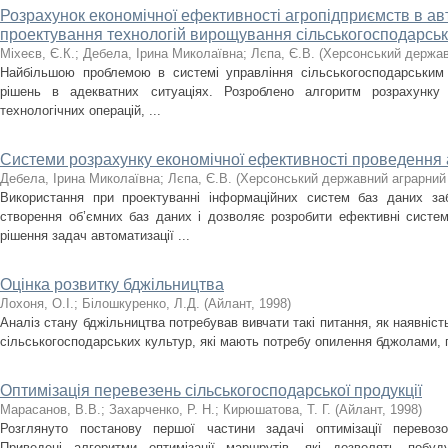
Розрахунок економічної ефективності агропідприємств в ав
проектування технологій вирощування сільськогосподарськ
Міхеєв, Є.К.
;
Дебела, Ірина Миколаївна
;
Лєпа, Є.В.
(
Херсонський держав
Найбільшою проблемою в системі управління сільськогосподарським
рішень в адекватних ситуаціях. Розроблено алгоритм розрахунку в
технологічних операцій, ...
Системи розрахунку економічної ефективності проведення а
Дебела, Ірина Миколаївна
;
Лєпа, Є.В.
(
Херсонський державний аграрний 
Використання при проектуванні інформаційних систем баз даних за
створення об’ємних баз даних і дозволяє розробити ефективні систе
рішення задач автоматизації ...
Оцінка розвитку бджільництва
Лохоня, О.І.
;
Білошкуренко, Л.Д.
(
Айлант
,
1998
)
Аналіз стану бджільництва потребував вивчати такі питання, як наявніс
сільськогосподарських культур, які мають потребу опилення бджолами, п
Оптимізація перевезень сільськогосподарської продукції
Марасанов, В.В.
;
Захарченко, Р. Н.
;
Кирюшатова, Т. Г.
(
Айлант
,
1998
)
Розглянуто постанову першої частини задачі оптимізації перевозок
Приведені алгоритми оптимізації маршрутів, які дозволять побу