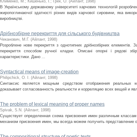
Клименко, М.
;
Кишенько, І.
;
Грек, О.
(
Айлант
,
1998
)
В Українському державному університеті харчових технологій розробле
жиропоглинаючої здатності різних видів харчової сировини, яка викор
виробництві.
Дрібнозбірне перекриття для сільського будівництва
Чеканович, М.Г.
(
Айлант
,
1998
)
Розроблене нове перекриття з однотипних дрібнозбірних елементів. З
перекриття способом ручної кладки. Описані опорні і рядові збір
характеристики. Дано ...
Syntactical means of image-creation
Philipchick, O. I.
(
Айлант
,
1998
)
Cинтаксис является мощным средством отображения реальных к
доказывает согласованность реальности и корреляцию всех вещей и яв
The problem of lexical meaning of proper names
Spivak, S.N.
(
Айлант
,
1998
)
Существует определенная схема присвоения имен различным классам
механизм присвоения имен, мы всегда можем получить представление 
The compositional structure of poetic texts