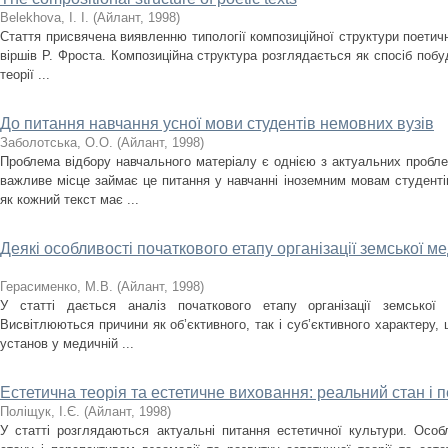
Belekhova, I. I.
(
Айлант
,
1998
)
Стаття присвячена виявленню типології композиційної структури поетичн
віршів Р. Фроста. Композиційна структура розглядається як спосіб побуд
теорії ...
До питання навчання усної мови студентів немовних вузів
Заболотська, О.О.
(
Айлант
,
1998
)
Проблема відбору навчального матеріалу є однією з актуальних пробл
важливе місце займає це питання у навчанні іноземним мовам студенті
як кожний текст має ...
Деякі особливості початкового етапу організації земської ме
Герасименко, М.В.
(
Айлант
,
1998
)
У статті дається аналіз початкового етапу організації земської 
Висвітлюються причини як об’єктивного, так і суб’єктивного характеру,
установ у медичній ...
Естетична теорія та естетичне виховання: реальний стан і 
Поліщук, І.Є.
(
Айлант
,
1998
)
У статті розглядаються актуальні питання естетичної культури. Осо