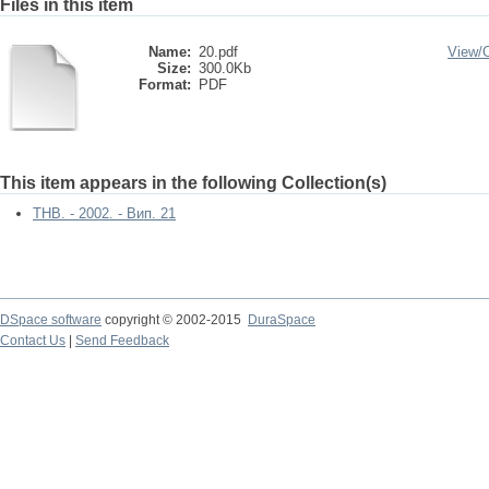
Files in this item
Name:
20.pdf
View/
Size:
300.0Kb
Format:
PDF
This item appears in the following Collection(s)
ТНВ. - 2002. - Вип. 21
DSpace software
copyright © 2002-2015
DuraSpace
Contact Us
|
Send Feedback