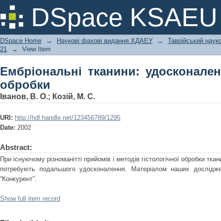
Ембріональні тканини: удосконалення
DSpace KSAEU
DSpace Home
→
Наукові фахові видання ХДАЕУ
→
Таврійський науко
21
→
View Item
Ембріональні тканини: удосконаленн
обробки
Іванов, В. О.
;
Козій, М. С.
URI:
http://hdl.handle.net/123456789/1295
Date:
2002
Abstract:
При існуючому різноманітті прийомів і методів гiстологічної обробки ткан
потребують подальшого удосконалення. Матеріалом наших дослідже
“Конкурент”.
Show full item record