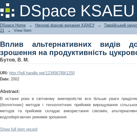
Вплив альтернативних видів добрив
DSpace KSAEU
цукрового буряку
DSpace Home
→
Наукові фахові видання ХДАЕУ
→
Таврійський науко
21
→
View Item
Вплив альтернативних видів д
зрошення на продуктивність цукров
Бутов, В. М.
URI:
http://hdl.handle.net/123456789/1250
Date:
2002
Abstract:
В останні роки в світовому землеробстві все більше уваги приділя
(біологічних) методів і технологічних прийомів вирощування сільськ
методів та прийомів складає використання сівозмін, альтернатив
водозберігаючих режимів зрошення.
Show full item record