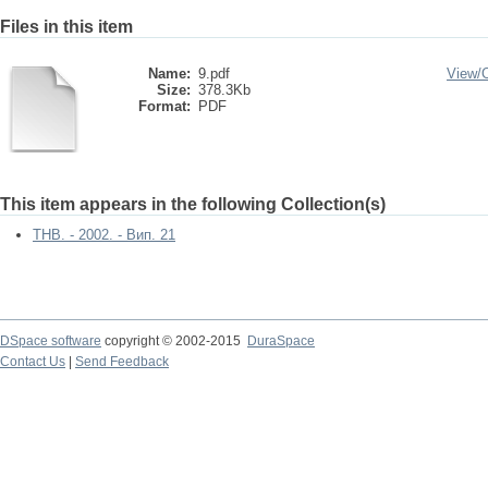
Files in this item
Name:
9.pdf
View/
Size:
378.3Kb
Format:
PDF
This item appears in the following Collection(s)
ТНВ. - 2002. - Вип. 21
DSpace software
copyright © 2002-2015
DuraSpace
Contact Us
|
Send Feedback