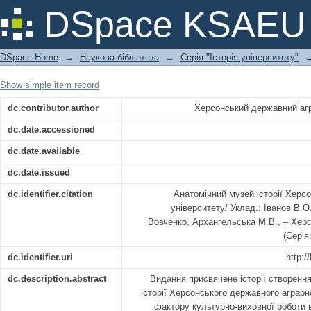
АНАТОМІЧНИЙ МУЗЕЙ ХЕРСОН
DSpace KSAEU
УНІВЕРСИТЕТУ
DSpace Home
→
Наукова бібліотека
→
Серія "Історія університету"
Show simple item record
dc.contributor.author
Херсонський державний агр
dc.date.accessioned
dc.date.available
dc.date.issued
dc.identifier.citation
Анатомічний музей історії Херс
університету/ Уклад.: Іванов В.О
Вовченко, Архангельська М.В., – Херс
(Серія
dc.identifier.uri
http:/
dc.description.abstract
Видання присвячене історії створенн
історії Херсонського державного аграрн
фактору культурно-виховної роботи в