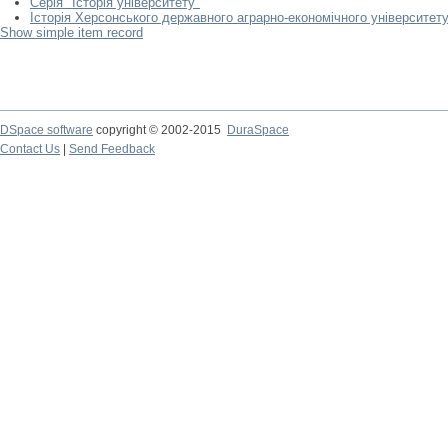
Серія "Історія університету"
Історія Херсонського державного аграрно-економічного університет
Show simple item record
DSpace software
copyright © 2002-2015
DuraSpace
Contact Us
|
Send Feedback