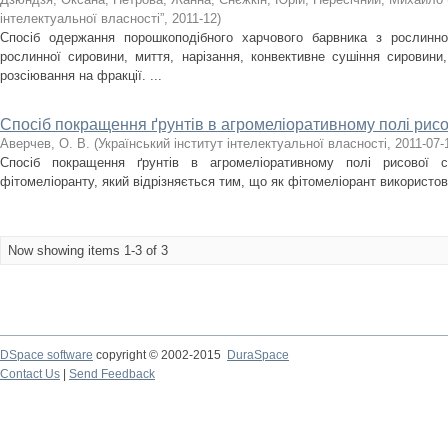
інтелектуальної власності”
,
2011-12
)
Спосіб одержання порошкоподібного харчового барвника з рослинно
рослинної сировини, миття, нарізання, конвективне сушіння сировини
розсіювання на фракції. ...
Спосіб покращення ґрунтів в агромеліоративному полі рисо
Аверчев, О. В.
(
Український інститут інтелектуальної власності
,
2011-07-
Спосіб покращення ґрунтів в агромеліоративному полі рисової с
фітомеліоранту, який відрізняється тим, що як фітомеліорант використо
Now showing items 1-3 of 3
DSpace software
copyright © 2002-2015
DuraSpace
Contact Us
|
Send Feedback