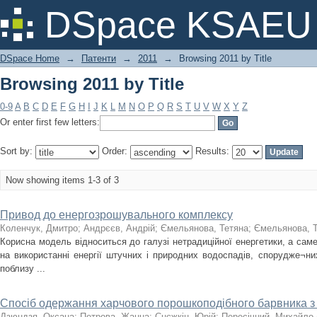
Browsing 2011 by Title
DSpace KSAEU
DSpace Home
→
Патенти
→
2011
→
Browsing 2011 by Title
Browsing 2011 by Title
0-9
A
B
C
D
E
F
G
H
I
J
K
L
M
N
O
P
Q
R
S
T
U
V
W
X
Y
Z
Or enter first few letters:
Sort by:
Order:
Results:
Now showing items 1-3 of 3
Привод до енергозрошувального комплексу
Коленчук, Дмитро
;
Андрєєв, Андрій
;
Ємельянова, Тетяна
;
Ємельянова, 
Корисна модель відноситься до галузі нетрадиційної енергетики, а саме
на використанні енергії штучних і природних водоспадів, спорудже¬них
поблизу ...
Спосіб одержання харчового порошкоподібного барвника з
Дзюндзя, Оксана
;
Петрова, Жанна
;
Снєжкін, Юрій
;
Пересічний, Михайло