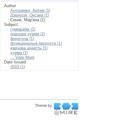
Author
Антоненко, Артем (1)
Дзюндзя, Оксана (1)
Сеняк, Мар'яна (1)
Subject
гуміарабік (1)
порошки хурми (1)
фруктоза (1)
функціональні продукти (1)
харчова цінність (1)
хурма (1)
... View More
Date Issued
2010 (1)
Theme by