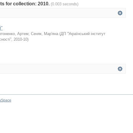
ts for collection: 2010.
(0.003 seconds)
й"
нтоненко, Артем
;
Сеняк, Мар'яна
(
ДП “Український інститут
сності”
,
2010-10
)
aSpace