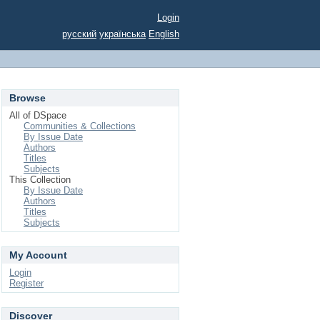
Login
русский
українська
English
Browse
All of DSpace
Communities & Collections
By Issue Date
Authors
Titles
Subjects
This Collection
By Issue Date
Authors
Titles
Subjects
My Account
Login
Register
Discover