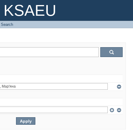
e KSAEU
Search