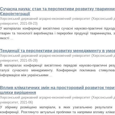
Сучасна наука: стан та перспективи розвитку тваринни
Євроінтеграції
Херсонський державний аграрно-економічний університет
(
Херсонський д
університет
,
2021-09-23
)
У матеріалах конференції висвітлено сучасні науково-практичні підход
тварин та технології виробництва і переробки продукції тваринництва,
якості ...
Тенденції та перспективи розвитку менеджменту в умо
Херсонський державний аграрно-економічний університет
(
Херсонський д
університет
,
2021-05-28
)
В матеріалах конференції висвітлено передові науково-практичні ре
галузі сучасного менеджменту. Конференція покликана стимулю
інформацією між українськими ...
Вплив кліматичних змін на просторовий розвиток терит
шляхи вирішення
Херсонський державний аграрно-економічний університет
(
Херсонський д
університет
,
2021-06
)
У збірнику розміщено матеріали, в яких узагальнено результати І
конференції. Розглянуто актуальні проблеми та напрямки впливу кліма