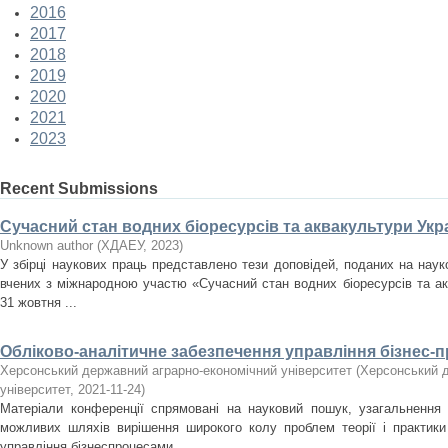
2016
2017
2018
2019
2020
2021
2023
Recent Submissions
Сучасний стан водних біоресурсів та аквакультури Укра
Unknown author
(
ХДАЕУ
,
2023
)
У збірці наукових праць представлено тези доповідей, поданих на нау
вчених з міжнародною участю «Сучасний стан водних біоресурсів та акв
31 жовтня ...
Обліково-аналітичне забезпечення управління бізнес-
Херсонський державний аграрно-економічний університет
(
Херсонський д
університет
,
2021-11-24
)
Матеріали конференції спрямовані на науковий пошук, узагальнення
можливих шляхів вирішення широкого колу проблем теорії і практики 
управління бізнеспроцесами ...