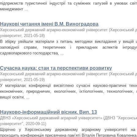
підприємств туристичної індустрії та суміжних галузей в умовах світ
менеджмент ...
Наукові читання імені В.М. Виноградова
Херсонський державний аграрно-економічний університет
(
Херсонський д
університет
,
2021-05-18
)
В збірку увійшли матеріали з питань методики викладання у вищій ш
заповідної справи, теоретичних і прикладних аспектів інтроду
садовопаркового господарства, ...
Сучасна наука: стан та перспективи розвитку
Херсонський державний аграрно-економічний університет
(
Херсонський д
університет
,
2021-05-19
)
У матеріалах конференції висвітлено сучасні науково-практичні техн
економічних, природничих, екологічних, іхтіологічних, технологічних
вищої освіти, ...
Науково-інформаційний вісник. Вип. 13
ДВНЗ «Херсонський державний аграрний університет»
(
ДВНЗ "Херсонськ
університет"
,
2020-09-11
)
Щорічно у Херсонському державному аграрному університеті на б
проходить конференція присвячена пам’яті Віталія Петровича Коваленка