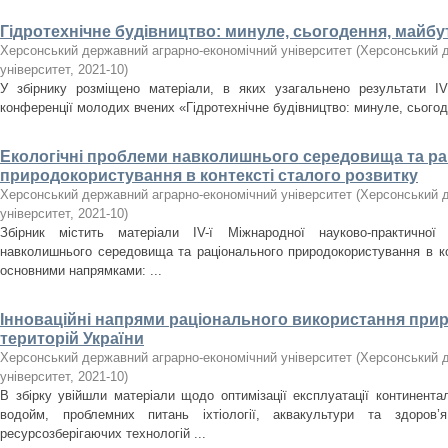
Гідротехнічне будівництво: минуле, сьогодення, майбу
Херсонський державний аграрно-економічний університет
(
Херсонський д
університет
,
2021-10
)
У збірнику розміщено матеріали, в яких узагальнено результати ІV 
конференції молодих вчених «Гідротехнічне будівництво: минуле, сього
Екологічні проблеми навколишнього середовища та р
природокористування в контексті сталого розвитку
Херсонський державний аграрно-економічний університет
(
Херсонський д
університет
,
2021-10
)
Збірник містить матеріали ІV-ї Міжнародної науково-практичної 
навколишнього середовища та раціонального природокористування в кон
основними напрямками: ...
Інноваційні напрями раціонального використання прир
територій України
Херсонський державний аграрно-економічний університет
(
Херсонський д
університет
,
2021-10
)
В збірку увійшли матеріали щодо оптимізації експлуатації континент
водойм, проблемних питань іхтіології, аквакультури та здоров
ресурсозберігаючих технологій ...