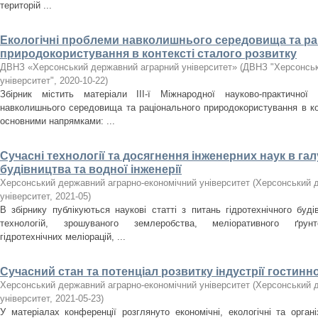
територій ...
Екологічні проблеми навколишнього середовища та р
природокористування в контексті сталого розвитку
ДВНЗ «Херсонський державний аграрний університет»
(
ДВНЗ "Херсонськ
університет"
,
2020-10-22
)
Збірник містить матеріали ІIІ-ї Міжнародної науково-практичної 
навколишнього середовища та раціонального природокористування в кон
основними напрямками: ...
Сучасні технології та досягнення інженерних наук в гал
будівництва та водної інженерії
Херсонський державний аграрно-економічний університет
(
Херсонський д
університет
,
2021-05
)
В збірнику публікуються наукові статті з питань гідротехнічного буді
технологій, зрошуваного землеробства, меліоративного ґрунто
гідротехнічних меліорацій, ...
Сучасний стан та потенціал розвитку індустрії гостиннос
Херсонський державний аграрно-економічний університет
(
Херсонський д
університет
,
2021-05-23
)
У матеріалах конференції розглянуто економічні, екологічні та органі