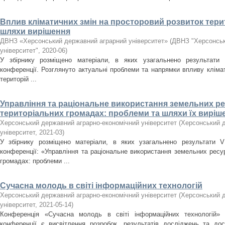
Вплив кліматичних змін на просторовий розвиток терит
шляхи вирішення
ДВНЗ «Херсонський державний аграрний університет»
(
ДВНЗ "Херсонськ
університет"
,
2020-06
)
У збірнику розміщено матеріали, в яких узагальнено результати І
конференції. Розглянуто актуальні проблеми та напрямки впливу кліма
територій ...
Управління та раціональне використання земельних р
територіальних громадах: проблеми та шляхи їх виріш
Херсонський державний аграрно-економічний університет
(
Херсонський д
університет
,
2021-03
)
У збірнику розміщено матеріали, в яких узагальнено результати V 
конференції: «Управління та раціональне використання земельних ресу
громадах: проблеми ...
Сучасна молодь в світі інформаційних технологій
Херсонський державний аграрно-економічний університет
(
Херсонський д
університет
,
2021-05-14
)
Конференція «Сучасна молодь в світі інформаційних технологій»
конференції є висвітлення розробок, результатів досліджень та до