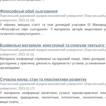
Філософські обрії сьогодення
Херсонський державний аграрно-економічний університет
(
Херсонський д
університет
,
2021-11-18
)
У збірнику вміщено статті та тези доповідей учасників ІХ Міжнарод
«Філософські обрії сьогодення». У матеріалах авторів акцентовано 
сучасного соціокультурного ...
Будівельні матеріали, конструкції та споруди третього 
Херсонський державний аграрно-економічний університет
(
Херсонський д
університет
,
2021-11-11
)
Матеріали конференції спрямовані на науковий пошук, обмін досвідом,
досліджень у практичну діяльність підприємств і установ, установлення н
організаціями ...
Сучасна наука: стан та перспективи розвитку
Херсонський державний аграрно-економічний університет
(
Херсонський д
університет
,
2021-11-17
)
У матеріалах конференції висвітлено сучасні науково-практичні техн
економічних, природничих, екологічних, іхтіологічних, технологічних
вищої освіти, ...