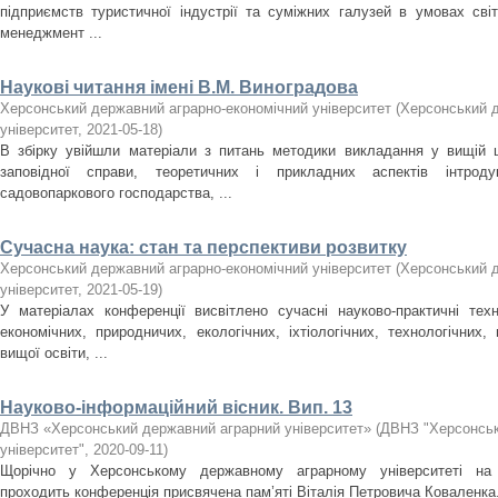
підприємств туристичної індустрії та суміжних галузей в умовах світ
менеджмент ...
Наукові читання імені В.М. Виноградова
Херсонський державний аграрно-економічний університет
(
Херсонський д
університет
,
2021-05-18
)
В збірку увійшли матеріали з питань методики викладання у вищій ш
заповідної справи, теоретичних і прикладних аспектів інтроду
садовопаркового господарства, ...
Сучасна наука: стан та перспективи розвитку
Херсонський державний аграрно-економічний університет
(
Херсонський д
університет
,
2021-05-19
)
У матеріалах конференції висвітлено сучасні науково-практичні техн
економічних, природничих, екологічних, іхтіологічних, технологічних
вищої освіти, ...
Науково-інформаційний вісник. Вип. 13
ДВНЗ «Херсонський державний аграрний університет»
(
ДВНЗ "Херсонськ
університет"
,
2020-09-11
)
Щорічно у Херсонському державному аграрному університеті на б
проходить конференція присвячена пам’яті Віталія Петровича Коваленка