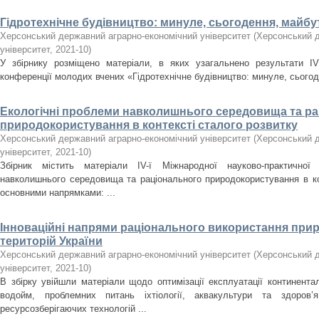
Гідротехнічне будівництво: минуле, сьогодення, майбу
Херсонський державний аграрно-економічний університет
(
Херсонський д
університет
,
2021-10
)
У збірнику розміщено матеріали, в яких узагальнено результати ІV 
конференції молодих вчених «Гідротехнічне будівництво: минуле, сього
Екологічні проблеми навколишнього середовища та р
природокористування в контексті сталого розвитку
Херсонський державний аграрно-економічний університет
(
Херсонський д
університет
,
2021-10
)
Збірник містить матеріали ІV-ї Міжнародної науково-практичної 
навколишнього середовища та раціонального природокористування в кон
основними напрямками: ...
Інноваційні напрями раціонального використання прир
територій України
Херсонський державний аграрно-економічний університет
(
Херсонський д
університет
,
2021-10
)
В збірку увійшли матеріали щодо оптимізації експлуатації континент
водойм, проблемних питань іхтіології, аквакультури та здоров
ресурсозберігаючих технологій ...