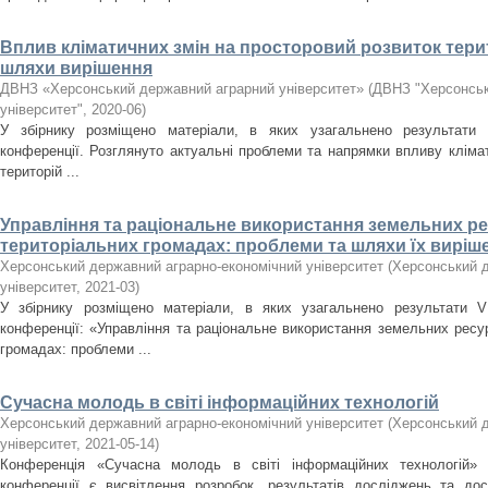
Вплив кліматичних змін на просторовий розвиток терит
шляхи вирішення
ДВНЗ «Херсонський державний аграрний університет»
(
ДВНЗ "Херсонськ
університет"
,
2020-06
)
У збірнику розміщено матеріали, в яких узагальнено результати І
конференції. Розглянуто актуальні проблеми та напрямки впливу кліма
територій ...
Управління та раціональне використання земельних р
територіальних громадах: проблеми та шляхи їх виріш
Херсонський державний аграрно-економічний університет
(
Херсонський д
університет
,
2021-03
)
У збірнику розміщено матеріали, в яких узагальнено результати V 
конференції: «Управління та раціональне використання земельних ресу
громадах: проблеми ...
Сучасна молодь в світі інформаційних технологій
Херсонський державний аграрно-економічний університет
(
Херсонський д
університет
,
2021-05-14
)
Конференція «Сучасна молодь в світі інформаційних технологій»
конференції є висвітлення розробок, результатів досліджень та до