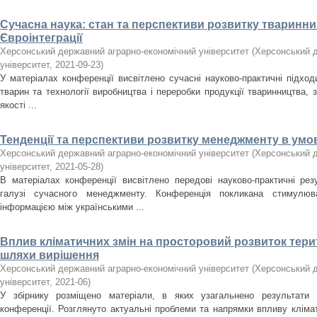
Сучасна наука: стан та перспективи розвитку тваринни
Євроінтеграції
Херсонський державний аграрно-економічний університет
(
Херсонський д
університет
,
2021-09-23
)
У матеріалах конференції висвітлено сучасні науково-практичні підход
тварин та технології виробництва і переробки продукції тваринництва,
якості ...
Тенденції та перспективи розвитку менеджменту в умо
Херсонський державний аграрно-економічний університет
(
Херсонський д
університет
,
2021-05-28
)
В матеріалах конференції висвітлено передові науково-практичні ре
галузі сучасного менеджменту. Конференція покликана стимулю
інформацією між українськими ...
Вплив кліматичних змін на просторовий розвиток терит
шляхи вирішення
Херсонський державний аграрно-економічний університет
(
Херсонський д
університет
,
2021-06
)
У збірнику розміщено матеріали, в яких узагальнено результати І
конференції. Розглянуто актуальні проблеми та напрямки впливу кліма