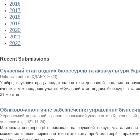
2016
2017
2018
2019
2020
2021
2023
Recent Submissions
Сучасний стан водних біоресурсів та аквакультури Укра
Unknown author
(
ХДАЕУ
,
2023
)
У збірці наукових праць представлено тези доповідей, поданих на нау
вчених з міжнародною участю «Сучасний стан водних біоресурсів та акв
31 жовтня ...
Обліково-аналітичне забезпечення управління бізнес-
Херсонський державний аграрно-економічний університет
(
Херсонський д
університет
,
2021-11-24
)
Матеріали конференції спрямовані на науковий пошук, узагальнення
можливих шляхів вирішення широкого колу проблем теорії і практики 
управління бізнеспроцесами ...