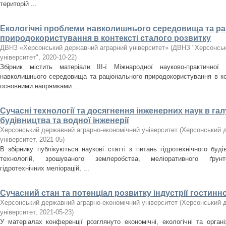
територій ...
Екологічні проблеми навколишнього середовища та р
природокористування в контексті сталого розвитку
ДВНЗ «Херсонський державний аграрний університет»
(
ДВНЗ "Херсонськ
університет"
,
2020-10-22
)
Збірник містить матеріали ІIІ-ї Міжнародної науково-практичної 
навколишнього середовища та раціонального природокористування в кон
основними напрямками: ...
Сучасні технології та досягнення інженерних наук в гал
будівництва та водної інженерії
Херсонський державний аграрно-економічний університет
(
Херсонський д
університет
,
2021-05
)
В збірнику публікуються наукові статті з питань гідротехнічного буді
технологій, зрошуваного землеробства, меліоративного ґрунто
гідротехнічних меліорацій, ...
Сучасний стан та потенціал розвитку індустрії гостиннос
Херсонський державний аграрно-економічний університет
(
Херсонський д
університет
,
2021-05-23
)
У матеріалах конференції розглянуто економічні, екологічні та органі