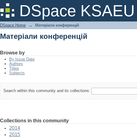
Матеріали конференцій
DSpace KSAEU
DSpace Home
→
Матеріали конференцій
Матеріали конференцій
Browse by
By Issue Date
Authors
Titles
Subjects
Search within this community and its collections:
Collections in this community
2014
2015