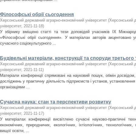
Філософські обрії сьогодення
Херсонський державний аграрно-економічний університет
(
Херсонський д
університет
,
2021-11-18
)
У збірнику вміщено статті та тези доповідей учасників ІХ Міжнарод
«Філософські обрії сьогодення». У матеріалах авторів акцентовано 
сучасного соціокультурного ...
Будівельні матеріали, конструкції та споруди третього 
Херсонський державний аграрно-економічний університет
(
Херсонський д
університет
,
2021-11-11
)
Матеріали конференції спрямовані на науковий пошук, обмін досвідом,
досліджень у практичну діяльність підприємств і установ, установлення н
організаціями ...
Сучасна наука: стан та перспективи розвитку
Херсонський державний аграрно-економічний університет
(
Херсонський д
університет
,
2021-11-17
)
У матеріалах конференції висвітлено сучасні науково-практичні техн
економічних, природничих, екологічних, іхтіологічних, технологічних
вищої освіти, ...