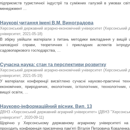
підприємств туристичної індустрії та суміжних галузей в умовах світ
менеджмент ...
Наукові читання імені В.М. Виноградова
Херсонський державний аграрно-економічний університет
(
Херсонський д
університет
,
2021-05-18
)
В збірку увійшли матеріали з питань методики викладання у вищій ш
заповідної справи, теоретичних і прикладних аспектів інтроду
садовопаркового господарства, ...
Сучасна наука: стан та перспективи розвитку
Херсонський державний аграрно-економічний університет
(
Херсонський д
університет
,
2021-05-19
)
У матеріалах конференції висвітлено сучасні науково-практичні техн
економічних, природничих, екологічних, іхтіологічних, технологічних
вищої освіти, ...
Науково-інформаційний вісник. Вип. 13
ДВНЗ «Херсонський державний аграрний університет»
(
ДВНЗ "Херсонськ
університет"
,
2020-09-11
)
Щорічно у Херсонському державному аграрному університеті на б
проходить конференція присвячена пам’яті Віталія Петровича Коваленка