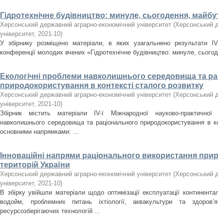
Гідротехнічне будівництво: минуле, сьогодення, майбу
Херсонський державний аграрно-економічний університет
(
Херсонський д
університет
,
2021-10
)
У збірнику розміщено матеріали, в яких узагальнено результати ІV 
конференції молодих вчених «Гідротехнічне будівництво: минуле, сього
Екологічні проблеми навколишнього середовища та р
природокористування в контексті сталого розвитку
Херсонський державний аграрно-економічний університет
(
Херсонський д
університет
,
2021-10
)
Збірник містить матеріали ІV-ї Міжнародної науково-практичної 
навколишнього середовища та раціонального природокористування в кон
основними напрямками: ...
Інноваційні напрями раціонального використання прир
територій України
Херсонський державний аграрно-економічний університет
(
Херсонський д
університет
,
2021-10
)
В збірку увійшли матеріали щодо оптимізації експлуатації континент
водойм, проблемних питань іхтіології, аквакультури та здоров
ресурсозберігаючих технологій ...