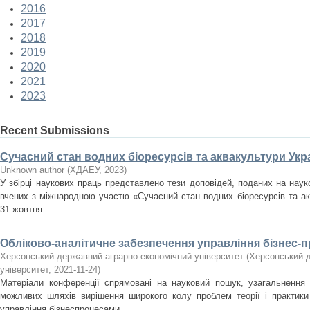
2016
2017
2018
2019
2020
2021
2023
Recent Submissions
Сучасний стан водних біоресурсів та аквакультури Укра
Unknown author
(
ХДАЕУ
,
2023
)
У збірці наукових праць представлено тези доповідей, поданих на нау
вчених з міжнародною участю «Сучасний стан водних біоресурсів та акв
31 жовтня ...
Обліково-аналітичне забезпечення управління бізнес-
Херсонський державний аграрно-економічний університет
(
Херсонський д
університет
,
2021-11-24
)
Матеріали конференції спрямовані на науковий пошук, узагальнення
можливих шляхів вирішення широкого колу проблем теорії і практики 
управління бізнеспроцесами ...