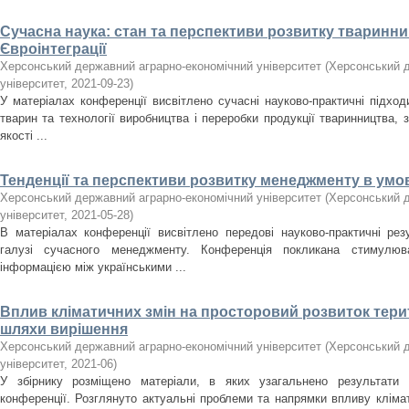
Сучасна наука: стан та перспективи розвитку тваринни
Євроінтеграції
Херсонський державний аграрно-економічний університет
(
Херсонський д
університет
,
2021-09-23
)
У матеріалах конференції висвітлено сучасні науково-практичні підход
тварин та технології виробництва і переробки продукції тваринництва,
якості ...
Тенденції та перспективи розвитку менеджменту в умо
Херсонський державний аграрно-економічний університет
(
Херсонський д
університет
,
2021-05-28
)
В матеріалах конференції висвітлено передові науково-практичні ре
галузі сучасного менеджменту. Конференція покликана стимулю
інформацією між українськими ...
Вплив кліматичних змін на просторовий розвиток терит
шляхи вирішення
Херсонський державний аграрно-економічний університет
(
Херсонський д
університет
,
2021-06
)
У збірнику розміщено матеріали, в яких узагальнено результати І
конференції. Розглянуто актуальні проблеми та напрямки впливу кліма