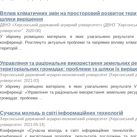
Вплив кліматичних змін на просторовий розвиток терит
шляхи вирішення
ДВНЗ «Херсонський державний аграрний університет»
(
ДВНЗ "Херсонськ
університет"
,
2020-06
)
У збірнику розміщено матеріали, в яких узагальнено результати І
конференції. Розглянуто актуальні проблеми та напрямки впливу кліма
територій ...
Управління та раціональне використання земельних р
територіальних громадах: проблеми та шляхи їх виріш
Херсонський державний аграрно-економічний університет
(
Херсонський д
університет
,
2021-03
)
У збірнику розміщено матеріали, в яких узагальнено результати V 
конференції: «Управління та раціональне використання земельних ресу
громадах: проблеми ...
Сучасна молодь в світі інформаційних технологій
Херсонський державний аграрно-економічний університет
(
Херсонський д
університет
,
2021-05-14
)
Конференція «Сучасна молодь в світі інформаційних технологій»
конференції є висвітлення розробок, результатів досліджень та до