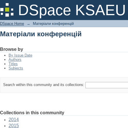
Матеріали конференцій
DSpace KSAEU
DSpace Home
→
Матеріали конференцій
Матеріали конференцій
Browse by
By Issue Date
Authors
Titles
Subjects
Search within this community and its collections:
Collections in this community
2014
2015