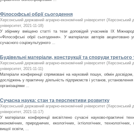
Філософські обрії сьогодення
Херсонський державний аграрно-економічний університет
(
Херсонський д
університет
,
2021-11-18
)
У збірнику вміщено статті та тези доповідей учасників ІХ Міжнарод
«Філософські обрії сьогодення». У матеріалах авторів акцентовано 
сучасного соціокультурного ...
Будівельні матеріали, конструкції та споруди третього 
Херсонський державний аграрно-економічний університет
(
Херсонський д
університет
,
2021-11-11
)
Матеріали конференції спрямовані на науковий пошук, обмін досвідом,
досліджень у практичну діяльність підприємств і установ, установлення н
організаціями ...
Сучасна наука: стан та перспективи розвитку
Херсонський державний аграрно-економічний університет
(
Херсонський д
університет
,
2021-11-17
)
У матеріалах конференції висвітлено сучасні науково-практичні техн
економічних, природничих, екологічних, іхтіологічних, технологічних
вищої освіти, ...