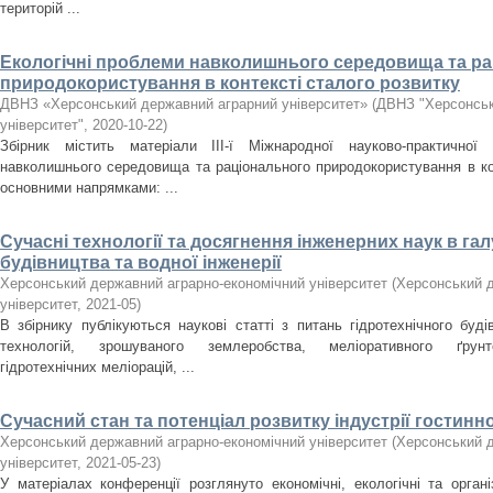
територій ...
Екологічні проблеми навколишнього середовища та р
природокористування в контексті сталого розвитку
ДВНЗ «Херсонський державний аграрний університет»
(
ДВНЗ "Херсонськ
університет"
,
2020-10-22
)
Збірник містить матеріали ІIІ-ї Міжнародної науково-практичної 
навколишнього середовища та раціонального природокористування в кон
основними напрямками: ...
Сучасні технології та досягнення інженерних наук в гал
будівництва та водної інженерії
Херсонський державний аграрно-економічний університет
(
Херсонський д
університет
,
2021-05
)
В збірнику публікуються наукові статті з питань гідротехнічного буді
технологій, зрошуваного землеробства, меліоративного ґрунто
гідротехнічних меліорацій, ...
Сучасний стан та потенціал розвитку індустрії гостиннос
Херсонський державний аграрно-економічний університет
(
Херсонський д
університет
,
2021-05-23
)
У матеріалах конференції розглянуто економічні, екологічні та органі