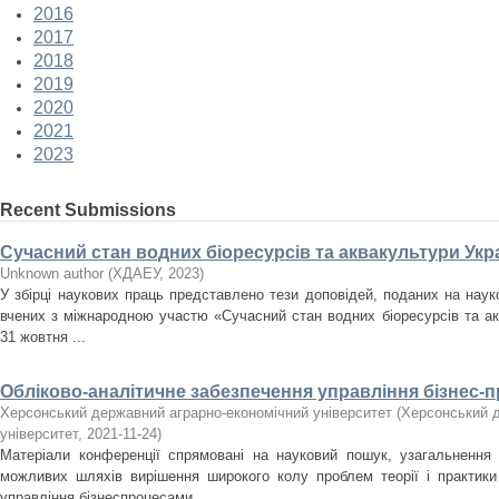
2016
2017
2018
2019
2020
2021
2023
Recent Submissions
Сучасний стан водних біоресурсів та аквакультури Укра
Unknown author
(
ХДАЕУ
,
2023
)
У збірці наукових праць представлено тези доповідей, поданих на нау
вчених з міжнародною участю «Сучасний стан водних біоресурсів та акв
31 жовтня ...
Обліково-аналітичне забезпечення управління бізнес-
Херсонський державний аграрно-економічний університет
(
Херсонський д
університет
,
2021-11-24
)
Матеріали конференції спрямовані на науковий пошук, узагальнення
можливих шляхів вирішення широкого колу проблем теорії і практики 
управління бізнеспроцесами ...