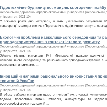
Гідротехнічне будівництво: минуле, сьогодення, майбу
Херсонський державний аграрно-економічний університет
(
Херсонський д
університет
,
2021-10
)
У збірнику розміщено матеріали, в яких узагальнено результати ІV 
конференції молодих вчених «Гідротехнічне будівництво: минуле, сього
Екологічні проблеми навколишнього середовища та р
природокористування в контексті сталого розвитку
Херсонський державний аграрно-економічний університет
(
Херсонський д
університет
,
2021-10
)
Збірник містить матеріали ІV-ї Міжнародної науково-практичної 
навколишнього середовища та раціонального природокористування в кон
основними напрямками: ...
Інноваційні напрями раціонального використання прир
територій України
Херсонський державний аграрно-економічний університет
(
Херсонський д
університет
,
2021-10
)
В збірку увійшли матеріали щодо оптимізації експлуатації континент
водойм, проблемних питань іхтіології, аквакультури та здоров
ресурсозберігаючих технологій ...