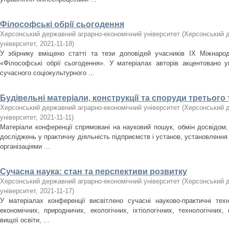
Філософські обрії сьогодення
Херсонський державний аграрно-економічний університет
(
Херсонський д
університет
,
2021-11-18
)
У збірнику вміщено статті та тези доповідей учасників ІХ Міжнарод
«Філософські обрії сьогодення». У матеріалах авторів акцентовано 
сучасного соціокультурного ...
Будівельні матеріали, конструкції та споруди третього 
Херсонський державний аграрно-економічний університет
(
Херсонський д
університет
,
2021-11-11
)
Матеріали конференції спрямовані на науковий пошук, обмін досвідом,
досліджень у практичну діяльність підприємств і установ, установлення н
організаціями ...
Сучасна наука: стан та перспективи розвитку
Херсонський державний аграрно-економічний університет
(
Херсонський д
університет
,
2021-11-17
)
У матеріалах конференції висвітлено сучасні науково-практичні техн
економічних, природничих, екологічних, іхтіологічних, технологічних
вищої освіти, ...