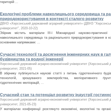
територій ...
Екологічні проблеми навколишнього середовища та р
природокористування в контексті сталого розвитку
ДВНЗ «Херсонський державний аграрний університет»
(
ДВНЗ "Херсонськ
університет"
,
2020-10-22
)
Збірник містить матеріали ІIІ-ї Міжнародної науково-практичної 
навколишнього середовища та раціонального природокористування в кон
основними напрямками: ...
Сучасні технології та досягнення інженерних наук в гал
будівництва та водної інженерії
Херсонський державний аграрно-економічний університет
(
Херсонський д
університет
,
2021-05
)
В збірнику публікуються наукові статті з питань гідротехнічного буді
технологій, зрошуваного землеробства, меліоративного ґрунто
гідротехнічних меліорацій, ...
Сучасний стан та потенціал розвитку індустрії гостиннос
Херсонський державний аграрно-економічний університет
(
Херсонський д
університет
,
2021-05-23
)
У матеріалах конференції розглянуто економічні, екологічні та органі