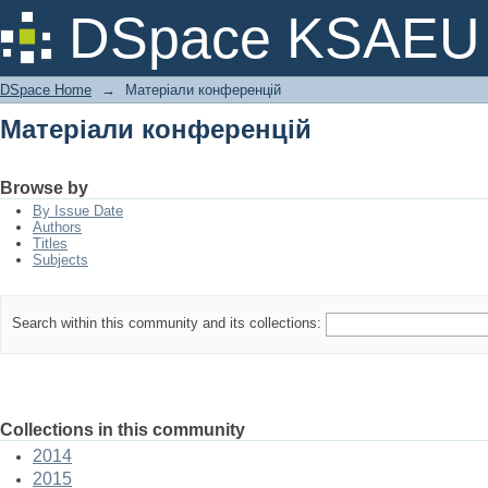
Матеріали конференцій
DSpace KSAEU
DSpace Home
→
Матеріали конференцій
Матеріали конференцій
Browse by
By Issue Date
Authors
Titles
Subjects
Search within this community and its collections:
Collections in this community
2014
2015