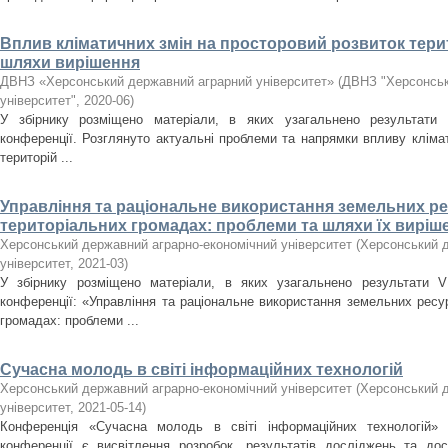
Вплив кліматичних змін на просторовий розвиток терит
шляхи вирішення
ДВНЗ «Херсонський державний аграрний університет»
(
ДВНЗ "Херсонськ
університет"
,
2020-06
)
У збірнику розміщено матеріали, в яких узагальнено результати І
конференції. Розглянуто актуальні проблеми та напрямки впливу кліма
територій ...
Управління та раціональне використання земельних р
територіальних громадах: проблеми та шляхи їх виріш
Херсонський державний аграрно-економічний університет
(
Херсонський д
університет
,
2021-03
)
У збірнику розміщено матеріали, в яких узагальнено результати V 
конференції: «Управління та раціональне використання земельних ресу
громадах: проблеми ...
Сучасна молодь в світі інформаційних технологій
Херсонський державний аграрно-економічний університет
(
Херсонський д
університет
,
2021-05-14
)
Конференція «Сучасна молодь в світі інформаційних технологій»
конференції є висвітлення розробок, результатів досліджень та до