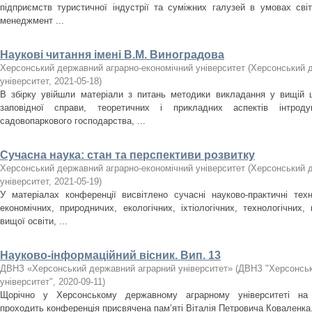
підприємств туристичної індустрії та суміжних галузей в умовах світ
менеджмент ...
Наукові читання імені В.М. Виноградова
Херсонський державний аграрно-економічний університет
(
Херсонський д
університет
,
2021-05-18
)
В збірку увійшли матеріали з питань методики викладання у вищій ш
заповідної справи, теоретичних і прикладних аспектів інтроду
садовопаркового господарства, ...
Сучасна наука: стан та перспективи розвитку
Херсонський державний аграрно-економічний університет
(
Херсонський д
університет
,
2021-05-19
)
У матеріалах конференції висвітлено сучасні науково-практичні техн
економічних, природничих, екологічних, іхтіологічних, технологічних
вищої освіти, ...
Науково-інформаційний вісник. Вип. 13
ДВНЗ «Херсонський державний аграрний університет»
(
ДВНЗ "Херсонськ
університет"
,
2020-09-11
)
Щорічно у Херсонському державному аграрному університеті на б
проходить конференція присвячена пам’яті Віталія Петровича Коваленка