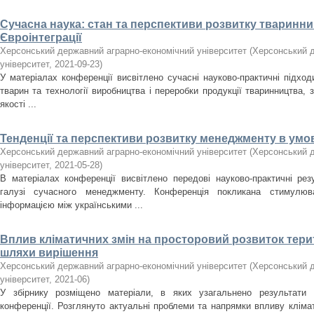
Сучасна наука: стан та перспективи розвитку тваринни
Євроінтеграції
Херсонський державний аграрно-економічний університет
(
Херсонський д
університет
,
2021-09-23
)
У матеріалах конференції висвітлено сучасні науково-практичні підход
тварин та технології виробництва і переробки продукції тваринництва,
якості ...
Тенденції та перспективи розвитку менеджменту в умо
Херсонський державний аграрно-економічний університет
(
Херсонський д
університет
,
2021-05-28
)
В матеріалах конференції висвітлено передові науково-практичні ре
галузі сучасного менеджменту. Конференція покликана стимулю
інформацією між українськими ...
Вплив кліматичних змін на просторовий розвиток терит
шляхи вирішення
Херсонський державний аграрно-економічний університет
(
Херсонський д
університет
,
2021-06
)
У збірнику розміщено матеріали, в яких узагальнено результати І
конференції. Розглянуто актуальні проблеми та напрямки впливу кліма