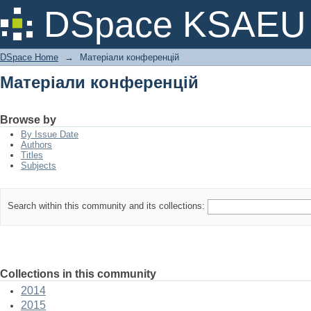
Матеріали конференцій
DSpace KSAEU
DSpace Home
→
Матеріали конференцій
Матеріали конференцій
Browse by
By Issue Date
Authors
Titles
Subjects
Search within this community and its collections:
Collections in this community
2014
2015