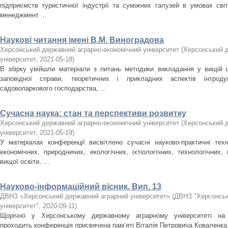
підприємств туристичної індустрії та суміжних галузей в умовах світ
менеджмент ...
Наукові читання імені В.М. Виноградова
Херсонський державний аграрно-економічний університет
(
Херсонський д
університет
,
2021-05-18
)
В збірку увійшли матеріали з питань методики викладання у вищій ш
заповідної справи, теоретичних і прикладних аспектів інтроду
садовопаркового господарства, ...
Сучасна наука: стан та перспективи розвитку
Херсонський державний аграрно-економічний університет
(
Херсонський д
університет
,
2021-05-19
)
У матеріалах конференції висвітлено сучасні науково-практичні техн
економічних, природничих, екологічних, іхтіологічних, технологічних
вищої освіти, ...
Науково-інформаційний вісник. Вип. 13
ДВНЗ «Херсонський державний аграрний університет»
(
ДВНЗ "Херсонськ
університет"
,
2020-09-11
)
Щорічно у Херсонському державному аграрному університеті на б
проходить конференція присвячена пам’яті Віталія Петровича Коваленка