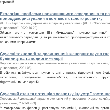
територій ...
Екологічні проблеми навколишнього середовища та р
природокористування в контексті сталого розвитку
ДВНЗ «Херсонський державний аграрний університет»
(
ДВНЗ "Херсонськ
університет"
,
2020-10-22
)
Збірник містить матеріали ІIІ-ї Міжнародної науково-практичної 
навколишнього середовища та раціонального природокористування в кон
основними напрямками: ...
Сучасні технології та досягнення інженерних наук в гал
будівництва та водної інженерії
Херсонський державний аграрно-економічний університет
(
Херсонський д
університет
,
2021-05
)
В збірнику публікуються наукові статті з питань гідротехнічного буді
технологій, зрошуваного землеробства, меліоративного ґрунто
гідротехнічних меліорацій, ...
Сучасний стан та потенціал розвитку індустрії гостиннос
Херсонський державний аграрно-економічний університет
(
Херсонський д
університет
,
2021-05-23
)
У матеріалах конференції розглянуто економічні, екологічні та органі