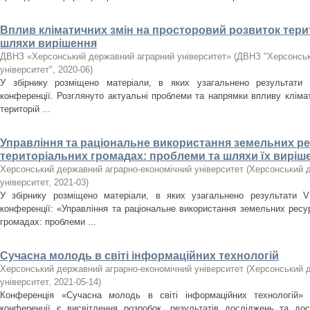
Вплив кліматичних змін на просторовий розвиток терит
шляхи вирішення
ДВНЗ «Херсонський державний аграрний університет»
(
ДВНЗ "Херсонськ
університет"
,
2020-06
)
У збірнику розміщено матеріали, в яких узагальнено результати І
конференції. Розглянуто актуальні проблеми та напрямки впливу кліма
територій ...
Управління та раціональне використання земельних р
територіальних громадах: проблеми та шляхи їх виріш
Херсонський державний аграрно-економічний університет
(
Херсонський д
університет
,
2021-03
)
У збірнику розміщено матеріали, в яких узагальнено результати V 
конференції: «Управління та раціональне використання земельних ресу
громадах: проблеми ...
Сучасна молодь в світі інформаційних технологій
Херсонський державний аграрно-економічний університет
(
Херсонський д
університет
,
2021-05-14
)
Конференція «Сучасна молодь в світі інформаційних технологій»
конференції є висвітлення розробок, результатів досліджень та до