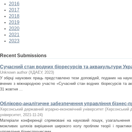
2016
2017
2018
2019
2020
2021
2023
Recent Submissions
Сучасний стан водних біоресурсів та аквакультури Укра
Unknown author
(
ХДАЕУ
,
2023
)
У збірці наукових праць представлено тези доповідей, поданих на нау
вчених з міжнародною участю «Сучасний стан водних біоресурсів та акв
31 жовтня ...
Обліково-аналітичне забезпечення управління бізнес-
Херсонський державний аграрно-економічний університет
(
Херсонський д
університет
,
2021-11-24
)
Матеріали конференції спрямовані на науковий пошук, узагальнення
можливих шляхів вирішення широкого колу проблем теорії і практики 
управління бізнеспроцесами ...