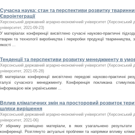
Сучасна наука: стан та перспективи розвитку тваринни
Євроінтеграції
Херсонський державний аграрно-економічний університет
(
Херсонський д
університет
,
2021-09-23
)
У матеріалах конференції висвітлено сучасні науково-практичні підход
тварин та технології виробництва і переробки продукції тваринництва,
якості ...
Тенденції та перспективи розвитку менеджменту в умо
Херсонський державний аграрно-економічний університет
(
Херсонський д
університет
,
2021-05-28
)
В матеріалах конференції висвітлено передові науково-практичні ре
галузі сучасного менеджменту. Конференція покликана стимулю
інформацією між українськими ...
Вплив кліматичних змін на просторовий розвиток терит
шляхи вирішення
Херсонський державний аграрно-економічний університет
(
Херсонський д
університет
,
2021-06
)
У збірнику розміщено матеріали, в яких узагальнено результати І
конференції. Розглянуто актуальні проблеми та напрямки впливу кліма