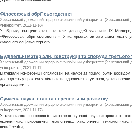
Філософські обрії сьогодення
Херсонський державний аграрно-економічний університет
(
Херсонський д
університет
,
2021-11-18
)
У збірнику вміщено статті та тези доповідей учасників ІХ Міжнарод
«Філософські обрії сьогодення». У матеріалах авторів акцентовано 
сучасного соціокультурного ...
Будівельні матеріали, конструкції та споруди третього 
Херсонський державний аграрно-економічний університет
(
Херсонський д
університет
,
2021-11-11
)
Матеріали конференції спрямовані на науковий пошук, обмін досвідом,
досліджень у практичну діяльність підприємств і установ, установлення н
організаціями ...
Сучасна наука: стан та перспективи розвитку
Херсонський державний аграрно-економічний університет
(
Херсонський д
університет
,
2021-11-17
)
У матеріалах конференції висвітлено сучасні науково-практичні техн
економічних, природничих, екологічних, іхтіологічних, технологічних
вищої освіти, ...