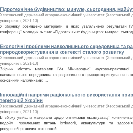
Гідротехнічне будівництво: минуле, сьогодення, майбу
Херсонський державний аграрно-економічний університет
(
Херсонський д
університет
,
2021-10
)
У збірнику розміщено матеріали, в яких узагальнено результати ІV 
конференції молодих вчених «Гідротехнічне будівництво: минуле, сього
Екологічні проблеми навколишнього середовища та р
природокористування в контексті сталого розвитку
Херсонський державний аграрно-економічний університет
(
Херсонський д
університет
,
2021-10
)
Збірник містить матеріали ІV-ї Міжнародної науково-практичної 
навколишнього середовища та раціонального природокористування в кон
основними напрямками: ...
Інноваційні напрями раціонального використання прир
територій України
Херсонський державний аграрно-економічний університет
(
Херсонський д
університет
,
2021-10
)
В збірку увійшли матеріали щодо оптимізації експлуатації континент
водойм, проблемних питань іхтіології, аквакультури та здоров
ресурсозберігаючих технологій ...