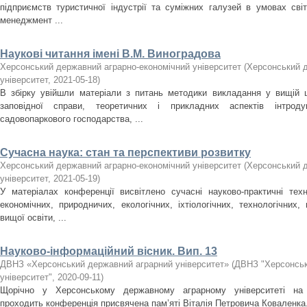
підприємств туристичної індустрії та суміжних галузей в умовах світ
менеджмент ...
Наукові читання імені В.М. Виноградова
Херсонський державний аграрно-економічний університет
(
Херсонський д
університет
,
2021-05-18
)
В збірку увійшли матеріали з питань методики викладання у вищій ш
заповідної справи, теоретичних і прикладних аспектів інтроду
садовопаркового господарства, ...
Сучасна наука: стан та перспективи розвитку
Херсонський державний аграрно-економічний університет
(
Херсонський д
університет
,
2021-05-19
)
У матеріалах конференції висвітлено сучасні науково-практичні техн
економічних, природничих, екологічних, іхтіологічних, технологічних
вищої освіти, ...
Науково-інформаційний вісник. Вип. 13
ДВНЗ «Херсонський державний аграрний університет»
(
ДВНЗ "Херсонськ
університет"
,
2020-09-11
)
Щорічно у Херсонському державному аграрному університеті на б
проходить конференція присвячена пам’яті Віталія Петровича Коваленка