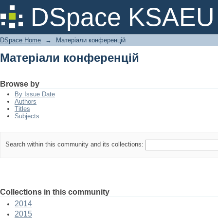
Матеріали конференцій
DSpace KSAEU
DSpace Home
→
Матеріали конференцій
Матеріали конференцій
Browse by
By Issue Date
Authors
Titles
Subjects
Search within this community and its collections:
Collections in this community
2014
2015