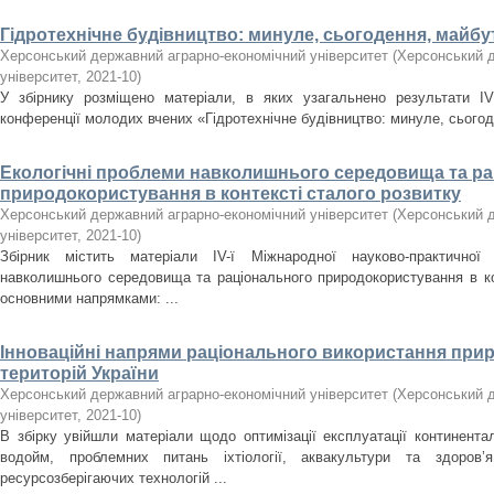
Гідротехнічне будівництво: минуле, сьогодення, майбу
Херсонський державний аграрно-економічний університет
(
Херсонський д
університет
,
2021-10
)
У збірнику розміщено матеріали, в яких узагальнено результати ІV 
конференції молодих вчених «Гідротехнічне будівництво: минуле, сього
Екологічні проблеми навколишнього середовища та р
природокористування в контексті сталого розвитку
Херсонський державний аграрно-економічний університет
(
Херсонський д
університет
,
2021-10
)
Збірник містить матеріали ІV-ї Міжнародної науково-практичної 
навколишнього середовища та раціонального природокористування в кон
основними напрямками: ...
Інноваційні напрями раціонального використання прир
територій України
Херсонський державний аграрно-економічний університет
(
Херсонський д
університет
,
2021-10
)
В збірку увійшли матеріали щодо оптимізації експлуатації континент
водойм, проблемних питань іхтіології, аквакультури та здоров
ресурсозберігаючих технологій ...