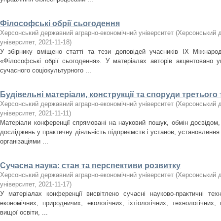
Філософські обрії сьогодення
Херсонський державний аграрно-економічний університет
(
Херсонський д
університет
,
2021-11-18
)
У збірнику вміщено статті та тези доповідей учасників ІХ Міжнарод
«Філософські обрії сьогодення». У матеріалах авторів акцентовано 
сучасного соціокультурного ...
Будівельні матеріали, конструкції та споруди третього 
Херсонський державний аграрно-економічний університет
(
Херсонський д
університет
,
2021-11-11
)
Матеріали конференції спрямовані на науковий пошук, обмін досвідом,
досліджень у практичну діяльність підприємств і установ, установлення н
організаціями ...
Сучасна наука: стан та перспективи розвитку
Херсонський державний аграрно-економічний університет
(
Херсонський д
університет
,
2021-11-17
)
У матеріалах конференції висвітлено сучасні науково-практичні техн
економічних, природничих, екологічних, іхтіологічних, технологічних
вищої освіти, ...