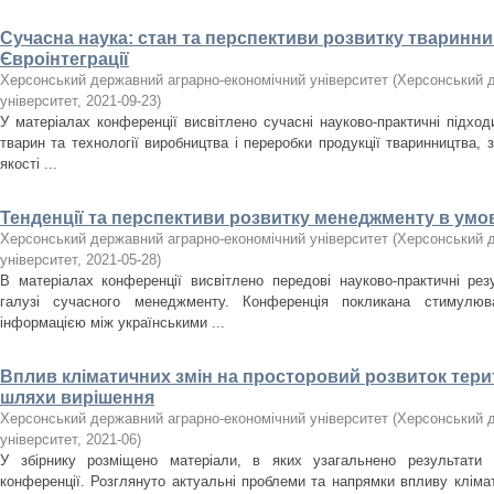
Сучасна наука: стан та перспективи розвитку тваринни
Євроінтеграції
Херсонський державний аграрно-економічний університет
(
Херсонський д
університет
,
2021-09-23
)
У матеріалах конференції висвітлено сучасні науково-практичні підход
тварин та технології виробництва і переробки продукції тваринництва,
якості ...
Тенденції та перспективи розвитку менеджменту в умо
Херсонський державний аграрно-економічний університет
(
Херсонський д
університет
,
2021-05-28
)
В матеріалах конференції висвітлено передові науково-практичні ре
галузі сучасного менеджменту. Конференція покликана стимулю
інформацією між українськими ...
Вплив кліматичних змін на просторовий розвиток терит
шляхи вирішення
Херсонський державний аграрно-економічний університет
(
Херсонський д
університет
,
2021-06
)
У збірнику розміщено матеріали, в яких узагальнено результати І
конференції. Розглянуто актуальні проблеми та напрямки впливу кліма