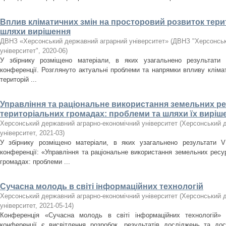
Вплив кліматичних змін на просторовий розвиток терит
шляхи вирішення
ДВНЗ «Херсонський державний аграрний університет»
(
ДВНЗ "Херсонськ
університет"
,
2020-06
)
У збірнику розміщено матеріали, в яких узагальнено результати І
конференції. Розглянуто актуальні проблеми та напрямки впливу кліма
територій ...
Управління та раціональне використання земельних р
територіальних громадах: проблеми та шляхи їх виріш
Херсонський державний аграрно-економічний університет
(
Херсонський д
університет
,
2021-03
)
У збірнику розміщено матеріали, в яких узагальнено результати V 
конференції: «Управління та раціональне використання земельних ресу
громадах: проблеми ...
Сучасна молодь в світі інформаційних технологій
Херсонський державний аграрно-економічний університет
(
Херсонський д
університет
,
2021-05-14
)
Конференція «Сучасна молодь в світі інформаційних технологій»
конференції є висвітлення розробок, результатів досліджень та до