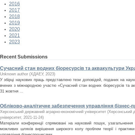
2016
2017
2018
2019
2020
2021
2023
Recent Submissions
Сучасний стан водних біоресурсів та аквакультури Укра
Unknown author
(
ХДАЕУ
,
2023
)
У збірці наукових праць представлено тези доповідей, поданих на нау
вчених з міжнародною участю «Сучасний стан водних біоресурсів та акв
31 жовтня ...
Обліково-аналітичне забезпечення управління бізнес-
Херсонський державний аграрно-економічний університет
(
Херсонський д
університет
,
2021-11-24
)
Матеріали конференції спрямовані на науковий пошук, узагальнення
можливих шляхів вирішення широкого колу проблем теорії і практики 
управління бізнеспроцесами ...