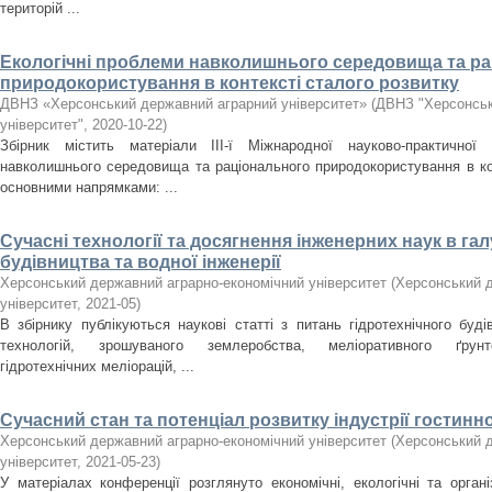
територій ...
Екологічні проблеми навколишнього середовища та р
природокористування в контексті сталого розвитку
ДВНЗ «Херсонський державний аграрний університет»
(
ДВНЗ "Херсонськ
університет"
,
2020-10-22
)
Збірник містить матеріали ІIІ-ї Міжнародної науково-практичної 
навколишнього середовища та раціонального природокористування в кон
основними напрямками: ...
Сучасні технології та досягнення інженерних наук в гал
будівництва та водної інженерії
Херсонський державний аграрно-економічний університет
(
Херсонський д
університет
,
2021-05
)
В збірнику публікуються наукові статті з питань гідротехнічного буді
технологій, зрошуваного землеробства, меліоративного ґрунто
гідротехнічних меліорацій, ...
Сучасний стан та потенціал розвитку індустрії гостиннос
Херсонський державний аграрно-економічний університет
(
Херсонський д
університет
,
2021-05-23
)
У матеріалах конференції розглянуто економічні, екологічні та органі