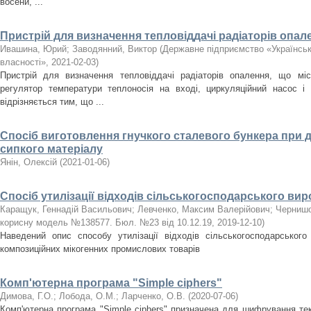
восени, ...
Пристрій для визначення тепловіддачі радіаторів опал
Ивашина, Юрий
;
Заводянний, Виктор
(
Державне підприємство «Українськ
власності»
,
2021-02-03
)
Пристрій для визначення тепловіддачі радіаторів опалення, що міс
регулятор температури теплоносія на вході, циркуляційний насос і 
відрізняється тим, що ...
Спосіб виготовлення гнучкого сталевого бункера при д
сипкого матеріалу
Янін, Олексій
(
2021-01-06
)
Спосіб утилізації відходів сільськогосподарського ви
Каращук, Геннадій Васильович
;
Левченко, Максим Валерійович
;
Чернишо
корисну модель №138577. Бюл. №23 від 10.12.19
,
2019-12-10
)
Наведений опис способу утилізації відходів сільськогосподарськог
композиційних мікогенних промислових товарів
Комп'ютерна програма "Simple ciphers"
Димова, Г.О.
;
Лобода, О.М.
;
Ларченко, О.В.
(
2020-07-06
)
Комп'ютерна програма "Simple ciphers" призначена для шифрування те