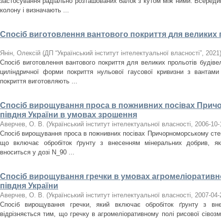
застосування радіально розташованих балок з кутом між ними. Всереди
колону і визначають ...
Спосіб виготовлення вантового покриття для великих п
Янін, Олексій
(
ДП “Український інститут інтелектуальної власності”
,
2021
Спосіб виготовлення вантового покриття для великих прольотів будіве
циліндричної форми покриття нульової гаусової кривизни з вантами
покриття виготовляють ...
Спосіб вирощування проса в пожнивних посівах Прич
півдня України в умовах зрошення
Аверчев, О. В.
(
Український інститут інтелектуальної власності
,
2006-10-
Спосіб вирощування проса в пожнивних посівах Причорноморському степ
що включає обробіток ґрунту з внесенням мінеральних добрив, як
вноситься у дозі N_90 ...
Спосіб вирощування гречки в умовах агромеліоративно
півдня України
Аверчев, О. В.
(
Український інститут інтелектуальної власності
,
2007-04-
Спосіб вирощування гречки, який включає обробіток ґрунту з вн
відрізняється тим, що гречку в агромеліоративному полі рисової сівозм