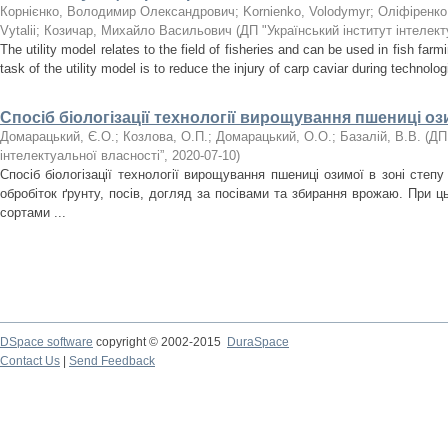
Корнієнко, Володимир Олександрович
;
Kornienko, Volodymyr
;
Оліфіренко,
Vytalii
;
Козичар, Михайло Васильович
(
ДП "Український інститут інтелект
The utility model relates to the field of fisheries and can be used in fish farmin
task of the utility model is to reduce the injury of carp caviar during technolog
Спосіб біологізації технології вирощування пшениці оз
Домарацький, Є.О.
;
Козлова, О.П.
;
Домарацький, О.О.
;
Базалій, В.В.
(
ДП 
інтелектуальної власності”
,
2020-07-10
)
Спосіб біологізації технології вирощування пшениці озимої в зоні степ
обробіток ґрунту, посів, догляд за посівами та збирання врожаю. При ц
сортами ...
DSpace software
copyright © 2002-2015
DuraSpace
Contact Us
|
Send Feedback