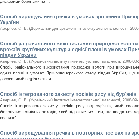
дисковими боронами на ...
Спосіб вирощування гречки в умовах зрошення Причо
України
Аверчев, О. В.
(
Державний департамент інтелектуальної власності
,
2006
Спосіб раціонального використання природної вологи
врожаїв круп’яних культур з однієї площі в умовах Пр
півдня України
Аверчев, О. В.
(
Український інститут інтелектуальної власності
,
2008-03-
Спосіб раціонального використання природної вологи при вирощуванн
однієї площі в умовах Причорноморського степу півдня України, що 
добрив, який відрізняється ...
Спосіб інтегрованого захисту посівів рису від бур’янів
Аверчев, О. В.
(
Український інститут інтелектуальної власності
,
2008-09-
Спосіб інтегрованого захисту посівів рису від бур’янів, який склада
біологічних і хімічних заходів, який відрізняється тим, що вводиться че
весняної ...
Спосіб вирощування гречки в повторних посівах на з
південного степу України