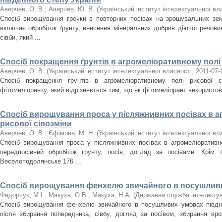
Аверчев, О. В.
;
Аверчев, Ю. В.
(
Український інститут інтелектуальної вл
Спосіб вирощування гречки в повторних посівах на зрошувальних зем
включає обробіток ґрунту, внесення мінеральних добрив діючої речовин
сівби, який ...
Спосіб покращення ґрунтів в агромеліоративному полі 
Аверчев, О. В.
(
Український інститут інтелектуальної власності
,
2011-07-
Спосіб покращення ґрунтів в агромеліоративному полі рисової с
фітомеліоранту, який відрізняється тим, що як фітомеліорант використо
Спосіб вирощування проса у післяжнивних посівах в а
рисової сівозміни
Аверчев, О. В.
;
Єфімова, М. Н.
(
Український інститут інтелектуальної вл
Спосіб вирощування проса у післяжнивних посівах в агромеліоративн
передпосівний обробіток ґрунту, посів, догляд за посівами. Крім 
Веселоподолянське 176 ...
Спосіб вирощування фенхелю звичайного в посушливи
Федорчук, М.І.
;
Макуха, О.В.
;
Макуха, Н.А.
(
Державна служба інтелектуа
Спосіб вирощування фенхелю звичайного в посушливих умовах півдня
після збирання попередника, сівбу, догляд за посівом, збирання вр