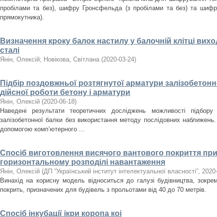
пробілами та без), шифру Гронсфельда (з пробілами та без) та шифр
прямокутника).
Визначення кроку балок настилу у балочній клітці вихо
сталі
Янін, Олексій
;
Новікова, Світлана
(
2020-03-24
)
Підбір поздовжньої розтягнутої арматури залізобетонн
дійсної роботи бетону і арматури
Янін, Олексій
(
2020-06-18
)
Наведені результати теоретичних досліджень можливості підбору 
залізобетонної балки без використання методу послідовних наближень.
допомогою комп’ютерного ...
Спосіб виготовлення висячого вантового покриття пр
горизонтальному розподілі навантаження
Янін, Олексій
(
ДП “Український інститут інтелектуальної власності”
,
2020
Винахід на корисну модель відноситься до галузі будівництва, зокре
покрить, призначених для будівель з прольотами від 40 до 70 метрів.
Спосіб інкубації ікри коропа коі