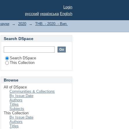
Login
русский
українська
English
 науки
→
2020
→
ТНВ. - 2020. - Вип.
Search DSpace
Search DSpace
This Collection
Browse
All of DSpace
Communities & Collections
By Issue Date
Authors
Titles
Subjects
This Collection
By Issue Date
Authors
Titles