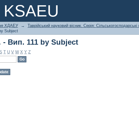
 - Вип. 111 by Subject
e KSAEU
ння ХДАЕУ
→
Таврійський науковий вісник. Серія: Сільськогосподарські
by Subject
 - Вип. 111 by Subject
S
T
U
V
W
X
Y
Z