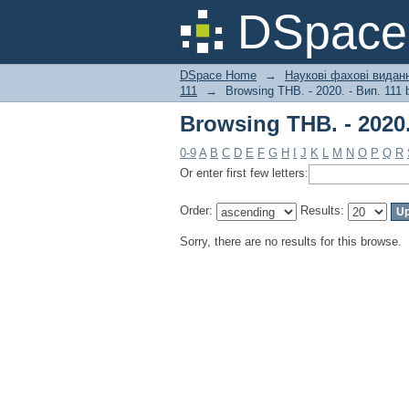
Browsing ТНВ. - 2020.
DSpac
DSpace Home
→
Наукові фахові вида
111
→
Browsing ТНВ. - 2020. - Вип. 111 
Browsing ТНВ. - 2020.
0-9
A
B
C
D
E
F
G
H
I
J
K
L
M
N
O
P
Q
R
Or enter first few letters:
Order:
Results:
Sorry, there are no results for this browse.