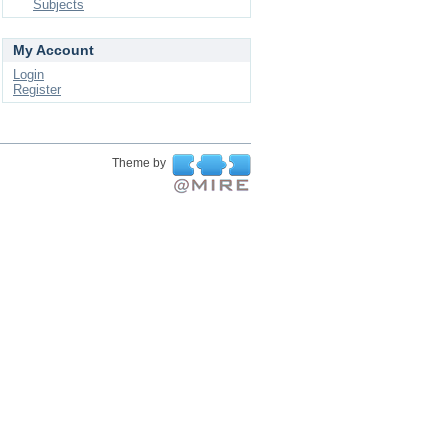
Subjects
My Account
Login
Register
Theme by