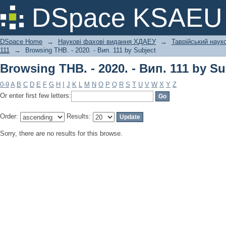
Browsing ТНВ. - 2020. - Вип. 111 by Su
DSpace KSAEU
DSpace Home
→
Наукові фахові видання ХДАЕУ
→
Таврійський науко
111
→
Browsing ТНВ. - 2020. - Вип. 111 by Subject
Browsing ТНВ. - 2020. - Вип. 111 by Su
0-9
A
B
C
D
E
F
G
H
I
J
K
L
M
N
O
P
Q
R
S
T
U
V
W
X
Y
Z
Or enter first few letters:
Order:
Results:
Sorry, there are no results for this browse.