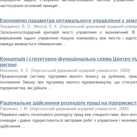
застосували основний принцип ...
Економічні параметри оптимального управління у зем
Ушкаренко, В. О.
;
Міхєєв, Є. К.
(
Херсонський державний аграрний універ
Загальногосподарчий критерій якості управління є економічний. 
вирішенням задачі управління пошуки компромісу між якістю і варті
завжди вважається обмежуючим ...
Концепція і структурно-функціональна схема Центру пі
регіоні
Мохненко, А. С.
(
Херсонський державний аграрний університет
,
2000
)
Проаналізував систему підтримки малого бізнесу за рубежем, праці
положення Закону про підтримку малого підприємництва, що стосують
підприємства, ми дійшли ...
Раціональне здійснення розподілу праці на підприємст
Павленко, І. М.
(
Херсонський державний аграрний університет
,
2000
)
Переваги навіть початкового розподілу праці між спеціалістами, його вп
очевидні і давно підкреслюються авторами робіт з управління і економіс
здійснення ...