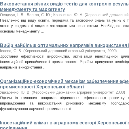
Використання різних видів тестів для контролю резул
менеджменту та маркетингу
Осадчук, І. В.
;
Боліла, С. Ю.
;
Кононенко, Ю. А.
(
Херсонський державний 
Незалежно від виду освіти, передача та засвоєння знань та умінь є т
якого у свідомості людини закладаються певні схеми. Необхідною ск
основам менеджменту ...
Вибір найбільш оптимальних напрямків використання 
Ісаєва, С. В.
(
Херсонський державний аграрний університет
,
2000
)
Зростання ефективності виробництва, активізація інвестиційної дія
інвестиційної привабливості промисловості України припускає необхі
напрямків використання ...
Організаційно-економічний механізм забезпечення ефе
промисловості Херсонської області
Ушкаренко, Ю. В.
(
Херсонський державний аграрний університет
,
2000
)
Одним із головних напрямів підвищення ефективного розвитку 
впровадження та використання ринкового механізму господарю
функціонування харчової промисловості ...
Iнвестацiйний клiмат в аграрному секторi Херсонської 
полiпшення