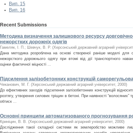
Вип. 15
Вип. 16
Recent Submissions
Методика визначення залишкового ресурсу довговічно
нежорстких дорожніх одягів
Гамеляк, І. П.
;
Шевчук, В. Р.
(
Херсонський державний аграрний університ
Дана методика розроблена на основі створеної раніше моделі для о
нежорсткого дорожнього одягу при втомі від дії транспортного нава
оцінки фактичної міцності ...
Підсилення залізобетонних конструкцій саморегульов
Чеканович, М. Г.
(
Херсонський державний аграрний університет
,
2000
)
До ефективних заходів підсилення залізобетонних конструкцій відносит
розтягу, утворення силових тріщин в бетоні. При наявності “волосяних” т
обтиск ...
Основні принципи автоматизованого прогнозування ро
Криніцин, В. В.
(
Херсонський державний аграрний університет
,
2000
)
Дослідження такої складної системи як землеробство можливе лише
Вирішуючи задачу створення автоматизованих засобів управління