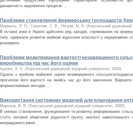
дієтичними продуктами харчування. Характерною особливістю цієї
динамічність виробничих процесів. ...
Проблеми становлення фермерських господарств Херс
Мармуль, Л. О.
;
Скрипник, С. В.
;
Негров, М. А.
(
Херсонський державний 
В останні роки в Україні здійснено ряд заходів, спрямованих на форм
типу, одержали розвиток майнові відносини власності у недержавних с
розширено ...
Проблеми моделювання вартості незавершеного сільс
виробництва під час його оцінки
Іщенко, А. Є.
(
Херсонський державний аграрний університет
,
2000
)
Однією з проблем майнової оцінки незавершеного сільськогосподарсь
прогнозом його вартості на якийсь час до його закінчення. Вирішит
формалізованих методів, ...
Використання системних моделей для планування опт
Миронов, В. В.
(
Херсонський державний аграрний університет
,
2000
)
В умовах становлення, функціювання та розвитку реформованих сільсь
стоїть питання зберігання родючості ґрунту, екології навколишнього
виправданого рівня ...