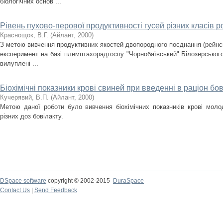
біологічних основ ...
Рівень пухово-перової продуктивності гусей різних класів 
Краснощок, В.Г.
(
Айлант
,
2000
)
З метою вивчення продуктивних якостей двопородного поєднання (рейнськ
експеримент на базі племптахорадгоспу "Чорнобаївський" Білозерськог
вилуплені ...
Біохімічні показники крові свиней при введенні в раціон бов
Кучерявий, В.П.
(
Айлант
,
2000
)
Метою даної роботи було вивчення біохімічних показників крові моло
різних доз бовілакту.
DSpace software
copyright © 2002-2015
DuraSpace
Contact Us
|
Send Feedback