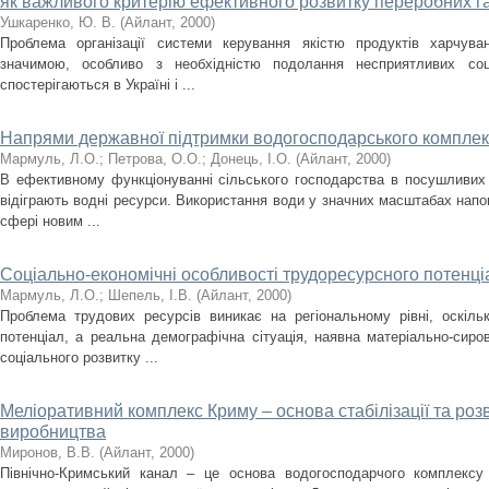
як важливого критерію ефективного розвитку переробних г
Ушкаренко, Ю. В.
(
Айлант
,
2000
)
Проблема організації системи керування якістю продуктів харчув
значимою, особливо з необхідністю подолання несприятливих соці
спостерігаються в Україні і ...
Напрями державної підтримки водогосподарського комплек
Мармуль, Л.О.
;
Петрова, О.О.
;
Донець, І.О.
(
Айлант
,
2000
)
В ефективному функціонуванні сільського господарства в посушливих
відіграють водні ресурси. Використання води у значних масштабах напов
сфері новим ...
Соціально-економічні особливості трудоресурсного потенці
Мармуль, Л.О.
;
Шепель, І.В.
(
Айлант
,
2000
)
Проблема трудових ресурсів виникає на регіональному рівні, оскіл
потенціал, а реальна демографічна сітуація, наявна матеріально-сиро
соціального розвитку ...
Меліоративний комплекс Криму – основа стабілізації та роз
виробництва
Миронов, В.В.
(
Айлант
,
2000
)
Північно-Кримський канал – це основа водогосподарчого комплексу