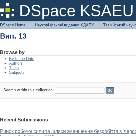
Вип. 13
DSpace KSAEU
DSpace Home
→
Наукові фахові видання ХДАЕУ
→
Таврійський науко
Вип. 13
Browse by
By Issue Date
Authors
Titles
Subjects
Search within this collection:
Recent Submissions
Ринок робочої сили та шляхи зменшення безробіття в Херсо