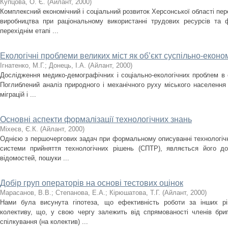
Купцова, О. Є.
(
Айлант
,
2000
)
Комплексний економічний і соціальний розвиток Херсонської області пере
виробництва при раціональному використанні трудових ресурсів та 
перехіднім етапі ...
Екологічні проблеми великих міст як об’єкт суспільно-екон
Ігнатенко, М.Г.
;
Донець, І.А.
(
Айлант
,
2000
)
Дослідження медико-демографічних i соціально-екологічних проблем в 
Поглиблений аналіз природного i механічного руху міського населення
міграцій i ...
Основні аспекти формалізації технологічних знань
Міхеєв, Є.К.
(
Айлант
,
2000
)
Однією з першочергових задач при формальному описуванні технологічно
системи прийняття технологічних рішень (СПТР), являється його до
відомостей, пошуки ...
Добір груп операторів на основі тестових оцінок
Марасанов, В.В.
;
Степанова, Е.А.
;
Кірюшатова, Т.Г.
(
Айлант
,
2000
)
Нами була висунута гіпотеза, що ефективність роботи за інших рі
колективу, що, у свою чергу залежить від спрямованості членів бриг
спілкування (на колектив) ...