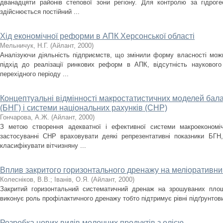
дванадцяти районів степової зони регіону. Для контролю за гідрог
здійснюється постійний ...
Хід економічної реформи в АПК Херсонської області
Мельничук, Н.Г.
(
Айлант
,
2000
)
Аналізуючи діяльність підприємств, що змінили форму власності мож
підхід до реалізації ринкових реформ в АПК, відсутність наукового
перехідного періоду ...
Концептуальні відмінності макростатистичних моделей бал
(БНГ) і системи національних рахунків (СНР)
Гончарова, А.Ж.
(
Айлант
,
2000
)
З метою створення адекватної і ефективної системи макроекономіч
застосуванні СНР враховувати деякі репрезентативні показники БГ
класифікувати вітчизняну ...
Вплив закритого горизонтального дренажу на меліоративни
Колесніков, В.В.
;
Іванів, О.Я.
(
Айлант
,
2000
)
Закритий горизонтальний систематичний дренаж на зрошуваних пло
виконує роль профілактичного дренажу тобто підтримує рівні підґрунтов
Розробка нових видів молочних продуктів з олією