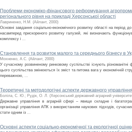
Проблеми економіко-фінансового реформування агропром
регіонального рівня на прикладі Херсонської області
Лавриненко, Н.М.
(
Айлант
,
2000
)
Основні завдання соціально-економічного розвитку області на період до
насамперед прискореного розвитку галузей, які визначають функціону
комплексу і ...
Становлення та розвиток малого та середнього бізнесу в Ук
Мохненко, А.С.
(
Айлант
,
2000
)
У сучасному розвиненому ринковому суспільстві існують різноманітні 
цього суспільства змінюються їх зміст та питома вага у економічній стру
переважною, ...
Теоретичні та методологічні аспекти державного управлінн
Боліла, С. Ю.
;
Рудік, О. Л.
(
Херсонський державний аграрний університе
Державне управління в аграрній сфері – явище складне і багатогр
організації управління АПК з використанням наукових підходів, сучасних
стати одним із ...
Основні аспекти соціально-економічної та екологічної оцінк