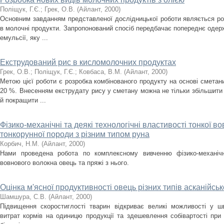
Поліщук, Г.Є.
;
Грек, О.В.
(
Айлант
,
2000
)
Основним завданням представленої дослідницької роботи являється роз
в молочні продукти. Запропонований спосіб передбачає попереднє одерж
емульсії, яку ...
Екструдований рис в кисломолочних продуктах
Грек, О.В.
;
Поліщук, Г.Є.
;
Ковбаса, В.М.
(
Айлант
,
2000
)
Метою цієї роботи є розробка комбінованого продукту на основі сметан
20 %. Внесенням екструдату рису у сметану можна не тільки збільшити її
й покращити ...
Фізико-механічні та деякі технологічні властивості тонкої в
тонкорунної породи з різним типом руна
Корбич, Н.М.
(
Айлант
,
2000
)
Нами проведена робота по комплексному вивченню фізико-механічн
вовнового волокна овець та пряжі з нього.
Оцінка м'ясної продуктивності овець різних типів асканійсь
Шамшура, С.В.
(
Айлант
,
2000
)
Підвищення скоростиглості тварин відкриває великі можливості у ш
витрат кормів на одиницю продукції та здешевлення собівартості при