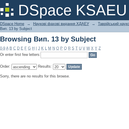
Browsing Вип. 13 by Subject
DSpace KSAEU
DSpace Home
→
Наукові фахові видання ХДАЕУ
→
Таврійський науко
Вип. 13 by Subject
Browsing Вип. 13 by Subject
0-9
A
B
C
D
E
F
G
H
I
J
K
L
M
N
O
P
Q
R
S
T
U
V
W
X
Y
Z
Or enter first few letters:
Order:
Results:
Sorry, there are no results for this browse.