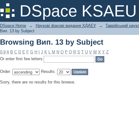
Browsing Вип. 13 by Subject
DSpace KSAEU
DSpace Home
→
Наукові фахові видання ХДАЕУ
→
Таврійський науко
Вип. 13 by Subject
Browsing Вип. 13 by Subject
0-9
A
B
C
D
E
F
G
H
I
J
K
L
M
N
O
P
Q
R
S
T
U
V
W
X
Y
Z
Or enter first few letters:
Order:
Results:
Sorry, there are no results for this browse.