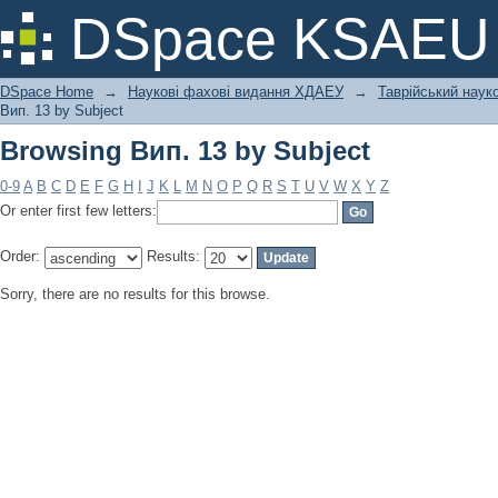
Browsing Вип. 13 by Subject
DSpace KSAEU
DSpace Home
→
Наукові фахові видання ХДАЕУ
→
Таврійський науко
Вип. 13 by Subject
Browsing Вип. 13 by Subject
0-9
A
B
C
D
E
F
G
H
I
J
K
L
M
N
O
P
Q
R
S
T
U
V
W
X
Y
Z
Or enter first few letters:
Order:
Results:
Sorry, there are no results for this browse.