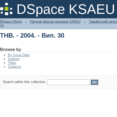
ТНВ. - 2004. - Вип. 30
DSpace KSAEU
DSpace Home
→
Наукові фахові видання ХДАЕУ
→
Таврійський науко
30
ТНВ. - 2004. - Вип. 30
Browse by
By Issue Date
Authors
Titles
Subjects
Search within this collection: