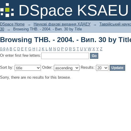
Browsing ТНВ. - 2004. - Вип. 30 by Titl
DSpace KSAEU
DSpace Home
→
Наукові фахові видання ХДАЕУ
→
Таврійський науко
30
→
Browsing ТНВ. - 2004. - Вип. 30 by Title
Browsing ТНВ. - 2004. - Вип. 30 by Titl
0-9
A
B
C
D
E
F
G
H
I
J
K
L
M
N
O
P
Q
R
S
T
U
V
W
X
Y
Z
Or enter first few letters:
Sort by:
Order:
Results:
Sorry, there are no results for this browse.