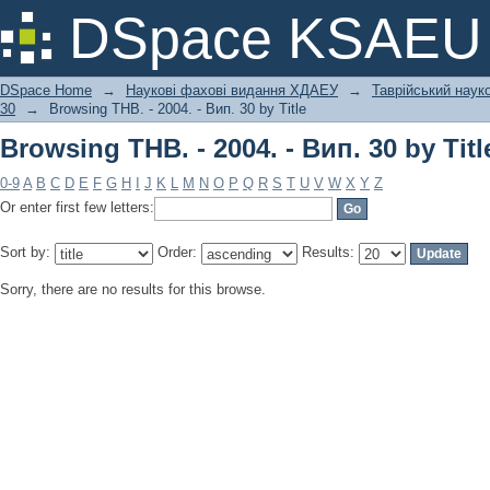
Browsing ТНВ. - 2004. - Вип. 30 by Titl
DSpace KSAEU
DSpace Home
→
Наукові фахові видання ХДАЕУ
→
Таврійський науко
30
→
Browsing ТНВ. - 2004. - Вип. 30 by Title
Browsing ТНВ. - 2004. - Вип. 30 by Titl
0-9
A
B
C
D
E
F
G
H
I
J
K
L
M
N
O
P
Q
R
S
T
U
V
W
X
Y
Z
Or enter first few letters:
Sort by:
Order:
Results:
Sorry, there are no results for this browse.