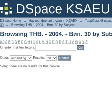
Browsing ТНВ. - 2004. - Вип. 30 by Sub
DSpace KSAEU
DSpace Home
→
Наукові фахові видання ХДАЕУ
→
Таврійський науко
30
→
Browsing ТНВ. - 2004. - Вип. 30 by Subject
Browsing ТНВ. - 2004. - Вип. 30 by Sub
0-9
A
B
C
D
E
F
G
H
I
J
K
L
M
N
O
P
Q
R
S
T
U
V
W
X
Y
Z
Or enter first few letters:
Order:
Results:
Sorry, there are no results for this browse.