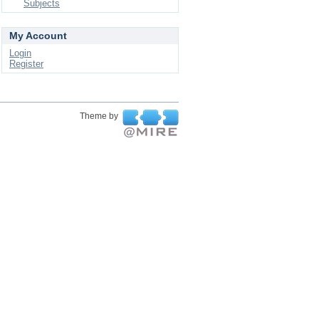
Subjects
My Account
Login
Register
Theme by