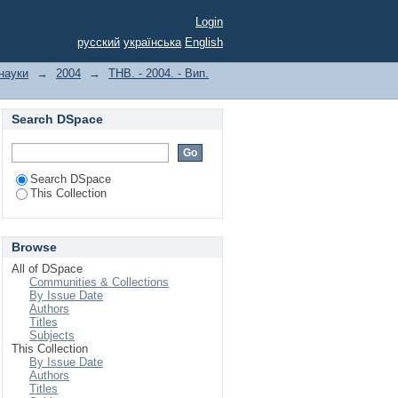
Login
русский
українська
English
 науки
→
2004
→
ТНВ. - 2004. - Вип.
Search DSpace
Search DSpace
This Collection
Browse
All of DSpace
Communities & Collections
By Issue Date
Authors
Titles
Subjects
This Collection
By Issue Date
Authors
Titles