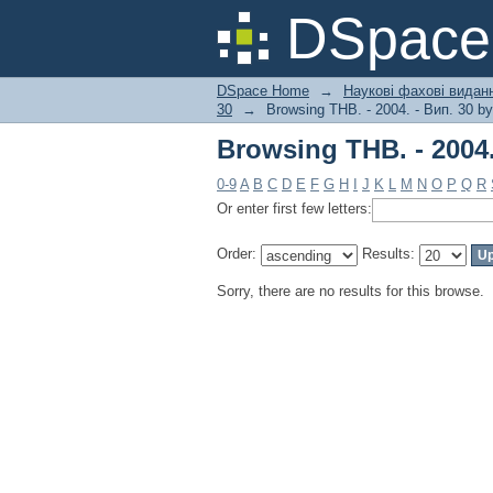
Browsing ТНВ. - 2004.
DSpac
DSpace Home
→
Наукові фахові вида
30
→
Browsing ТНВ. - 2004. - Вип. 30 by
Browsing ТНВ. - 2004.
0-9
A
B
C
D
E
F
G
H
I
J
K
L
M
N
O
P
Q
R
Or enter first few letters:
Order:
Results:
Sorry, there are no results for this browse.