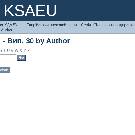
 - Вип. 30 by Author
e KSAEU
ння ХДАЕУ
→
Таврійський науковий вісник. Серія: Сільськогосподарські
 Author
 - Вип. 30 by Author
S
T
U
V
W
X
Y
Z