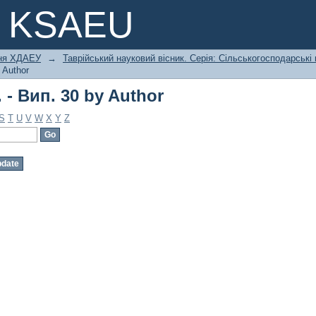
 - Вип. 30 by Author
e KSAEU
ння ХДАЕУ
→
Таврійський науковий вісник. Серія: Сільськогосподарські
 Author
 - Вип. 30 by Author
S
T
U
V
W
X
Y
Z