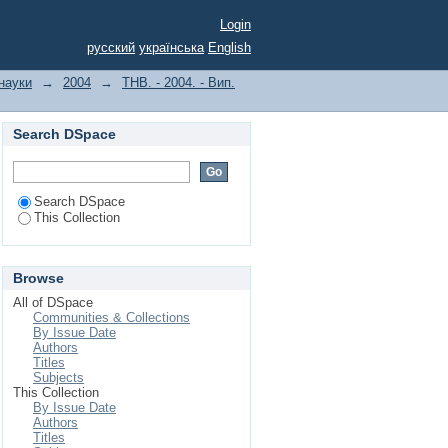
Login
русский
українська
English
 науки
→
2004
→
ТНВ. - 2004. - Вип.
Search DSpace
Search DSpace
This Collection
Browse
All of DSpace
Communities & Collections
By Issue Date
Authors
Titles
Subjects
This Collection
By Issue Date
Authors
Titles