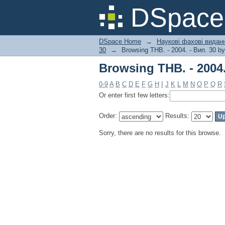
Browsing ТНВ. - 2004.
DSpac
DSpace Home
→
Наукові фахові вида
30
→
Browsing ТНВ. - 2004. - Вип. 30 by
Browsing ТНВ. - 2004.
0-9
A
B
C
D
E
F
G
H
I
J
K
L
M
N
O
P
Q
R
Or enter first few letters:
Order:
Results:
Sorry, there are no results for this browse.