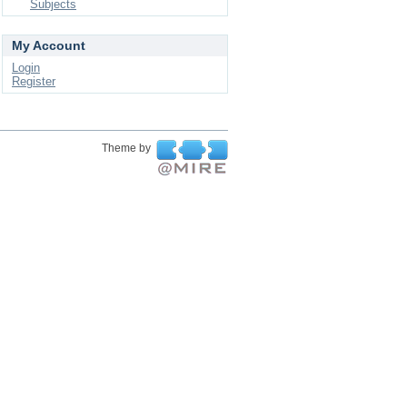
Subjects
My Account
Login
Register
Theme by