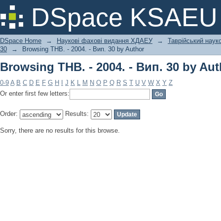
Browsing ТНВ. - 2004. - Вип. 30 by Aut
DSpace KSAEU
DSpace Home
→
Наукові фахові видання ХДАЕУ
→
Таврійський науко
30
→
Browsing ТНВ. - 2004. - Вип. 30 by Author
Browsing ТНВ. - 2004. - Вип. 30 by Aut
0-9
A
B
C
D
E
F
G
H
I
J
K
L
M
N
O
P
Q
R
S
T
U
V
W
X
Y
Z
Or enter first few letters:
Order:
Results:
Sorry, there are no results for this browse.