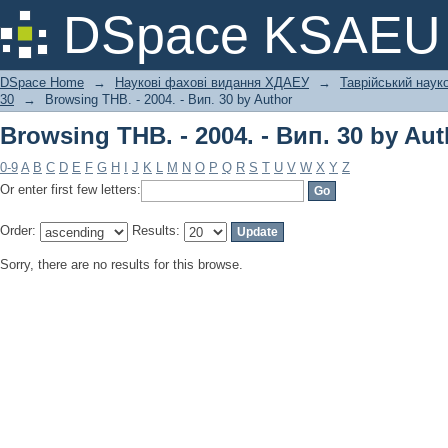
Browsing ТНВ. - 2004. - Вип. 30 by Aut
DSpace KSAEU
DSpace Home
→
Наукові фахові видання ХДАЕУ
→
Таврійський науко
30
→
Browsing ТНВ. - 2004. - Вип. 30 by Author
Browsing ТНВ. - 2004. - Вип. 30 by Aut
0-9
A
B
C
D
E
F
G
H
I
J
K
L
M
N
O
P
Q
R
S
T
U
V
W
X
Y
Z
Or enter first few letters:
Order:
Results:
Sorry, there are no results for this browse.