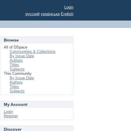
Login
русский
українська
English
Browse
All of DSpace
Communities & Collections
By Issue Date
Authors
Titles
Subjects
This Community
By Issue Date
Authors
Titles
Subjects
My Account
Login
Register
Discover