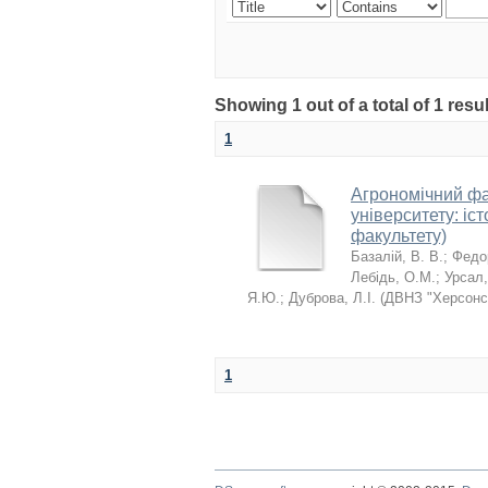
Showing 1 out of a total of 1 res
1
Агрономічний фа
університету: іс
факультету)
Базалій, В. В.
;
Федор
Лебідь, О.М.
;
Урсал,
Я.Ю.
;
Дуброва, Л.І.
(
ДВНЗ "Херсонсь
1