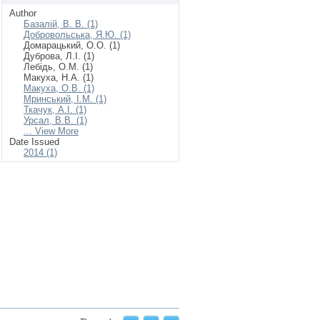
Author
Базалій, В. В. (1)
Добровольська, Я.Ю. (1)
Домарацький, О.О. (1)
Дуброва, Л.І. (1)
Лебідь, О.М. (1)
Макуха, Н.А. (1)
Макуха, О.В. (1)
Мринський, І.М. (1)
Ткачук, А.І. (1)
Урсал, В.В. (1)
... View More
Date Issued
2014 (1)