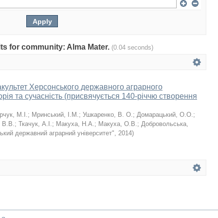
ults for community: Alma Mater.
(0.04 seconds)
культет Херсонського державного аграрного
торія та сучасність (присвячується 140-річчю створення
чук, М.І.
;
Мринський, І.М.
;
Ушкаренко, В. О.
;
Домарацький, О.О.
;
 В.В.
;
Ткачук, А.І.
;
Макуха, Н.А.
;
Макуха, О.В.
;
Добровольська,
кий державний аграрний університет"
,
2014
)