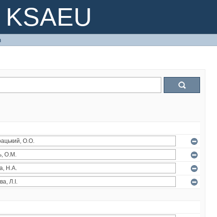
e KSAEU
h