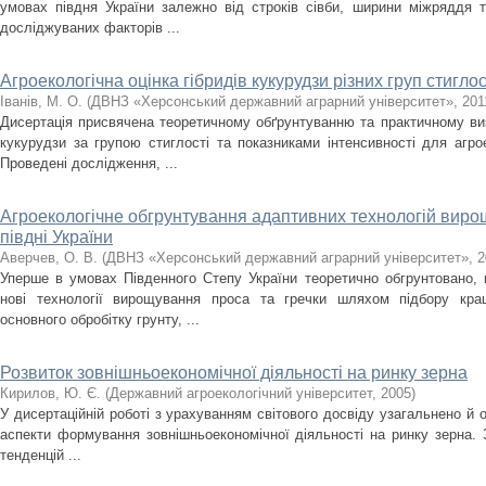
умовах півдня України залежно від строків сівби, ширини міжряддя 
досліджуваних факторів ...
Агроекологічна оцінка гібридів кукурудзи різних груп стигл
Іванів, М. О.
(
ДВНЗ «Херсонський державний аграрний університет»
,
201
Дисертація присвячена теоретичному обґрунтуванню та практичному ви
кукурудзи за групою стиглості та показниками інтенсивності для агро
Проведені дослідження, ...
Агроекологічне обгрунтування адаптивних технологій виро
півдні України
Аверчев, О. В.
(
ДВНЗ «Херсонський державний аграрний університет»
,
2
Уперше в умовах Південного Степу України теоретично обгрунтовано,
нові технології вирощування проса та гречки шляхом підбору кращ
основного обробітку грунту, ...
Розвиток зовнішньоекономічної діяльності на ринку зерна
Кирилов, Ю. Є.
(
Державний агроекологічний університет
,
2005
)
У дисертаційній роботі з урахуванням світового досвіду узагальнено й 
аспекти формування зовнішньоекономічної діяльності на ринку зерна. 
тенденцій ...