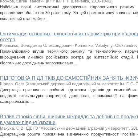
Коржов, Євген Іванович
(
КНУ ім. Т. Г. Шевченка
,
2016-10-01
)
Найбільш повні систематичні дослідження гідрологічного режиму п
проводилися більш ніж 30 років тому. За цей проміжок часу значною мі
екологічний стан майже ...
Оптимізація основних технологічних параметрів при підрощ
осетра
Корнієнко, Володимир Олександрович
;
Kornienko, Volodymyr Oleksandro
Проаналізовано вплив термічного режиму та технологічних парам
вирощування личинок російського осетра до життєстійких стадій. Н
біологічних досліджень запропоновано ...
ПІДГОТОВКА ПІДЛІТКІВ ДО САМОСТІЙНИХ ЗАНЯТЬ ФІЗ
Шалар, Олег
(
Харківський державний педагогічний університет ім. Г. С. 
Дисертація присвячена проблемі підготовки підлітків до самостійни
свідомої фізкультурно-спортивної діяльності, спрямованої на фізи
самореалізацію ...
Вплив строків сівби, ширини міжряддя та добрив на проду
в умовах півдня України
Макуха, О.В.
(
ДВНЗ "Херсонський державний аграрний університет"
,
201
Дисертаційна робота присвячена визначенню продуктивності посіві