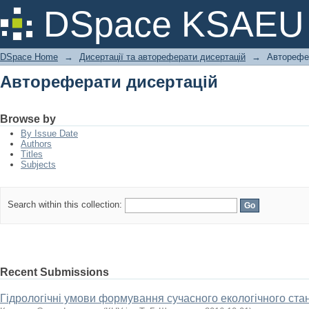
Автореферати дисертацій
DSpace KSAEU
DSpace Home
→
Дисертації та автореферати дисертацій
→
Авторефе
Автореферати дисертацій
Browse by
By Issue Date
Authors
Titles
Subjects
Search within this collection:
Recent Submissions
Гідрологічні умови формування сучасного екологічного ста