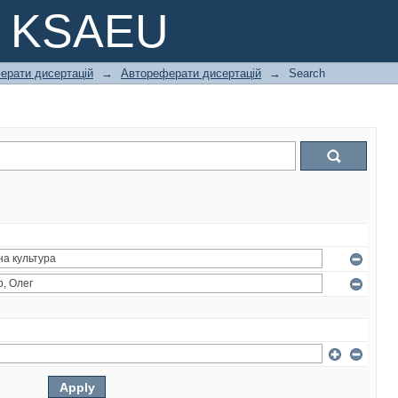
e KSAEU
ферати дисертацій
→
Автореферати дисертацій
→
Search