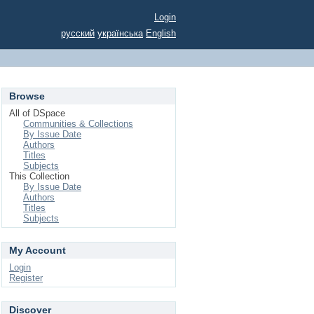
Login
русский
українська
English
Browse
All of DSpace
Communities & Collections
By Issue Date
Authors
Titles
Subjects
This Collection
By Issue Date
Authors
Titles
Subjects
My Account
Login
Register
Discover