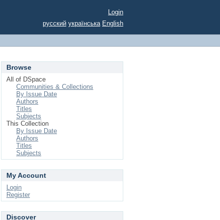
Login
русский
українська
English
Browse
All of DSpace
Communities & Collections
By Issue Date
Authors
Titles
Subjects
This Collection
By Issue Date
Authors
Titles
Subjects
My Account
Login
Register
Discover