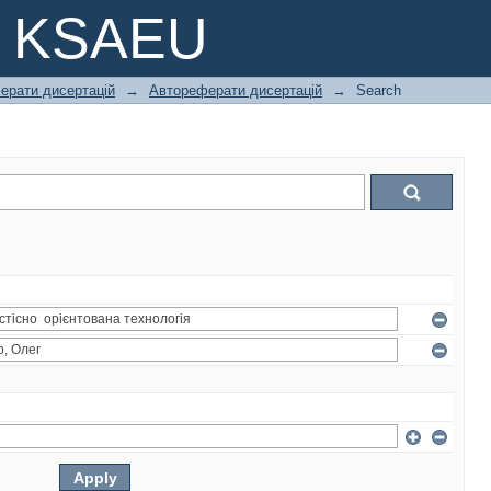
e KSAEU
ферати дисертацій
→
Автореферати дисертацій
→
Search