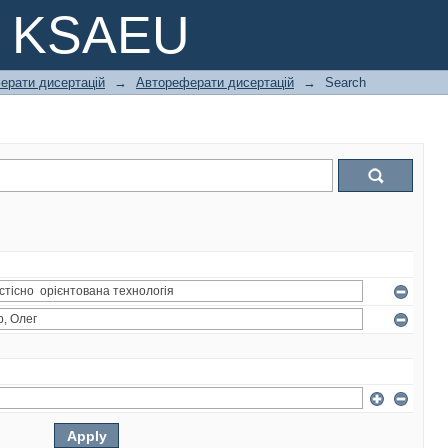
e KSAEU
ферати дисертацій
→
Автореферати дисертацій
→
Search