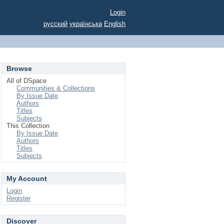
Login
русский
українська
English
Browse
All of DSpace
Communities & Collections
By Issue Date
Authors
Titles
Subjects
This Collection
By Issue Date
Authors
Titles
Subjects
My Account
Login
Register
Discover