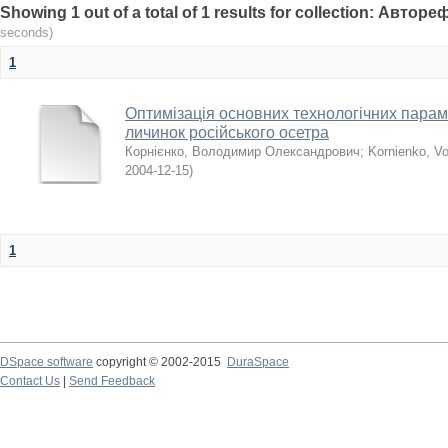
Showing 1 out of a total of 1 results for collection: Авто
seconds)
1
Оптимізація основних технологічних парам
личинок російського осетра
Корнієнко, Володимир Олександрович
;
Kornienko, V
2004-12-15
)
1
DSpace software
copyright © 2002-2015
DuraSpace
Contact Us
|
Send Feedback