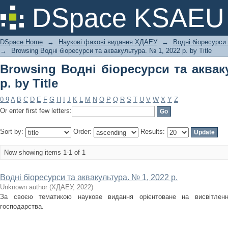
Browsing Водні біоресурси та аквакуль
DSpace KSAEU
DSpace Home
→
Наукові фахові видання ХДАЕУ
→
Водні біоресурси
→
Browsing Водні біоресурси та аквакультура. № 1, 2022 р. by Title
Browsing Водні біоресурси та аквак
р. by Title
0-9
A
B
C
D
E
F
G
H
I
J
K
L
M
N
O
P
Q
R
S
T
U
V
W
X
Y
Z
Or enter first few letters:
Sort by:
Order:
Results:
Now showing items 1-1 of 1
Водні біоресурси та аквакультура. № 1, 2022 р.
Unknown author
(
ХДАЕУ
,
2022
)
За своєю тематикою наукове видання орієнтоване на висвітлен
господарства.