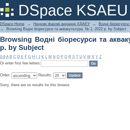
Browsing Водні біоресурси та аквакул
DSpace KSAEU
DSpace Home
→
Наукові фахові видання ХДАЕУ
→
Водні біоресурси
→
Browsing Водні біоресурси та аквакультура. № 1, 2022 р. by Subject
Browsing Водні біоресурси та аквак
р. by Subject
0-9
A
B
C
D
E
F
G
H
I
J
K
L
M
N
O
P
Q
R
S
T
U
V
W
X
Y
Z
Or enter first few letters:
Order:
Results:
Sorry, there are no results for this browse.