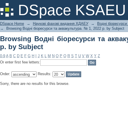
Browsing Водні біоресурси та аквакул
DSpace KSAEU
DSpace Home
→
Наукові фахові видання ХДАЕУ
→
Водні біоресурси
→
Browsing Водні біоресурси та аквакультура. № 1, 2022 р. by Subject
Browsing Водні біоресурси та аквак
р. by Subject
0-9
A
B
C
D
E
F
G
H
I
J
K
L
M
N
O
P
Q
R
S
T
U
V
W
X
Y
Z
Or enter first few letters:
Order:
Results:
Sorry, there are no results for this browse.