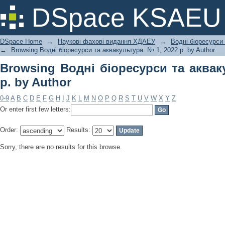
Browsing Водні біоресурси та аквакул
DSpace KSAEU
DSpace Home
→
Наукові фахові видання ХДАЕУ
→
Водні біоресурси
→
Browsing Водні біоресурси та аквакультура. № 1, 2022 р. by Author
Browsing Водні біоресурси та аквак
р. by Author
0-9
A
B
C
D
E
F
G
H
I
J
K
L
M
N
O
P
Q
R
S
T
U
V
W
X
Y
Z
Or enter first few letters:
Order:
Results:
Sorry, there are no results for this browse.